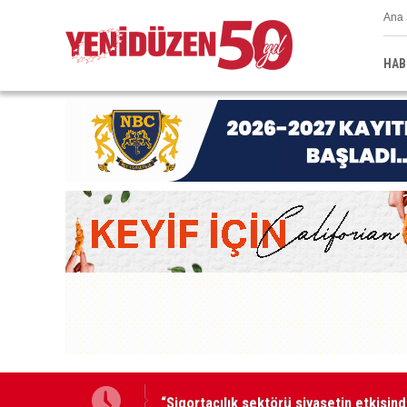
Ana 
HAB
“Sigortacılık sektörü siyasetin etkisind