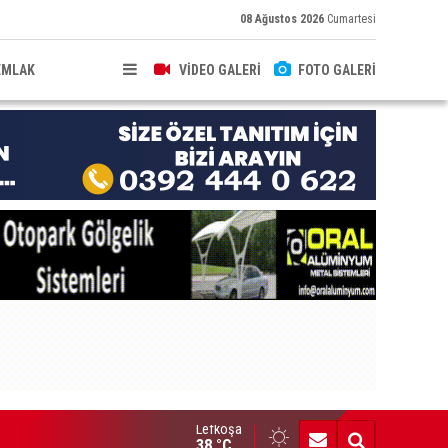
08 Ağustos 2026
Cumartesi
EMLAK
VİDEO GALERİ
FOTO GALERİ
Lefkoşa
ncel Felek, Taşkınköy muhtarlığına aday
38 °C