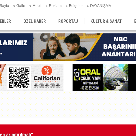
Sayfa
Gaile
Mobil
Reklam
Belgeler
DAYANIŞMA
ERLER
ÖZEL HABER
RÖPORTAJ
KÜLTÜR & SANAT
EĞİTİM
YEREL YÖNETİM
DERGİLER
SEKTÖR
en arındırılmalı”
Tu