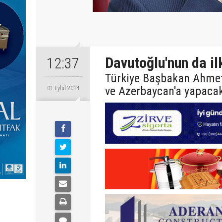
Davutoğlu'nun da ilk
12:37
Türkiye Başbakan Ahmet D
ve Azerbaycan'a yapaca
01 Eylül 2014