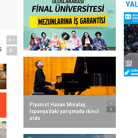
A+
s
A-
Piyanist Hasan Minalay,
Kıbrıs’
İspanya'daki yarışmada ikinci
Paradi
oldu
atacak