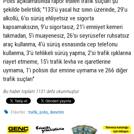
Polis açıklamasında rapor edilen trafik suçları şu
şekilde belirtildi; "133’ü yasal hız sınırı üzerinde, 29’u
alkollü, 6’sı sürüş ehliyetsiz ve sigorta
kapsamaksızın, 9’u sigortasız, 21’i emniyet kemeri
takmadan, 5’i muayenesiz, 26’sı seyrüsefer ruhsatsız
araç kullanma, 4’ü sürüş esnasında cep telefonu
kullanma, 3’ü tehlikeli sürüş yapma, 2’si trafik ışıklarına
riayet etmeme, 15’i trafik levha ve işaretlerine
uymama, 1’i polisin dur emrine uymama ve 266 diğer
trafik suçları"
Bu haber toplam 1131 defa okunmuştur
,
,
Etiketler :
trafik
polis
denetim