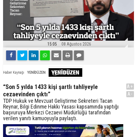
15:05
08 Ağustos 2026
YENİDÜZEN
Haber Kaynağı
“Son 5 yılda 1433 kişi şartlı tahliyeyle
A+
cezaevinden çıktı”
A-
TDP Hukuk ve Mevzuat Geliştirme Sekreteri Tacan
Reynar, Bilgi Edinme Hakkı Yasası kapsamında yaptığı
başvuruya Merkezi Cezaevi Müdürlüğü tarafından
verilen yanıtı kamuoyuyla paylaştı.