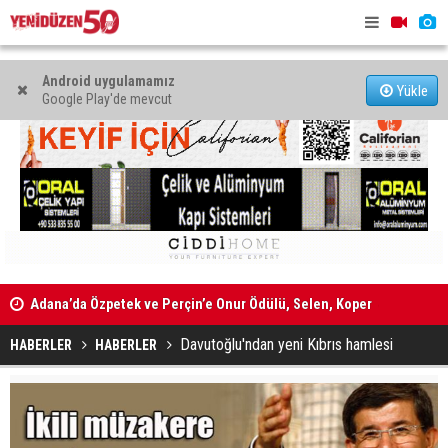
Android uygulamamız
Yükle
Google Play'de mevcut
Adana’da Özpetek ve Perçin’e Onur Ödülü, Selen, Koper
ve Sayman’a ise Emek Ödülü
Sıla Usar İ
44 araç trafikten men edildi
mektupların
Davutoğlu'ndan yeni Kıbrıs hamlesi
HABERLER
HABERLER