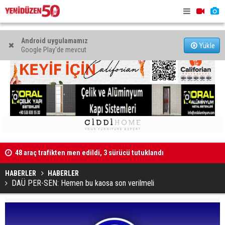
Android uygulamamız
Yükle
Google Play'de mevcut
ıktı”
48 araç trafikten men edildi, 3 sürücü tutuklandı
Kaldırıma 
HABERLER
HABERLER
DAÜ PER-SEN: Hemen bu kaosa son verilmeli