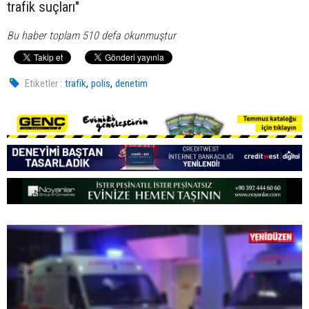
trafik suçları"
Bu haber toplam 510 defa okunmuştur
,
,
Etiketler :
trafik
polis
denetim