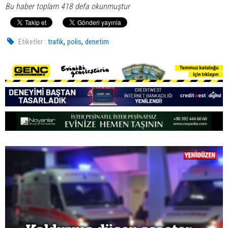
Bu haber toplam 418 defa okunmuştur
,
,
Etiketler :
trafik
polis
denetim