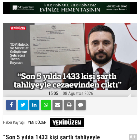
15:05
08 Ağustos 2026
YENİDÜZEN
Haber Kaynağı
“Son 5 yılda 1433 kişi şartlı tahliyeyle
A+