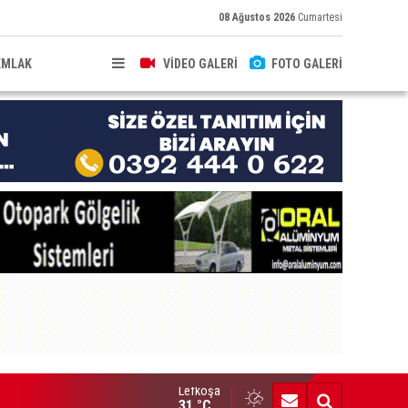
08 Ağustos 2026
Cumartesi
EMLAK
VİDEO GALERİ
FOTO GALERİ
Lefkoşa
çişleri Bakanı ve Başbakan nerede?”
31 °C