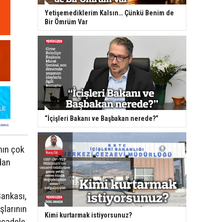
Yetişemediklerim Kalsın… Çünkü Benim de
Bir Ömrüm Var
“İçişleri Bakanı ve Başbakan nerede?”
nın çok
dan
Bankası,
larının
Kimi kurtarmak istiyorsunuz?
mücadele