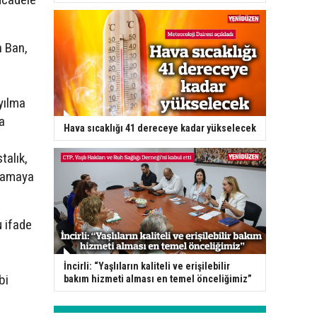
n Ban,
ayılma
na
Hava sıcaklığı 41 dereceye kadar yükselecek
talık,
ınamaya
 ifade
İncirli: “Yaşlıların kaliteli ve erişilebilir
bi
bakım hizmeti alması en temel önceliğimiz”