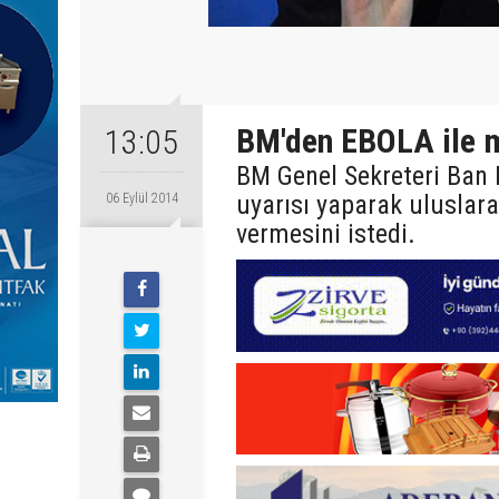
BM'den EBOLA ile m
13:05
BM Genel Sekreteri Ban K
uyarısı yaparak uluslar
06 Eylül 2014
vermesini istedi.