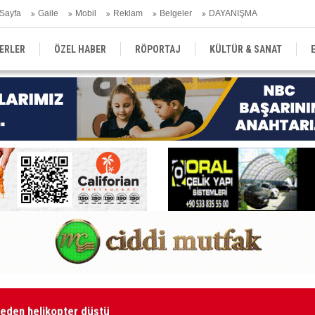
Sayfa
Gaile
Mobil
Reklam
Belgeler
DAYANIŞMA
ERLER
ÖZEL HABER
RÖPORTAJ
KÜLTÜR & SANAT
EĞİTİM
YEREL YÖNETİM
DERGİLER
SEKTÖR
eden helikopter düştü
“İ