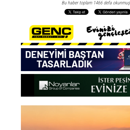
Bu haber toplam 1466 defa okunmuş