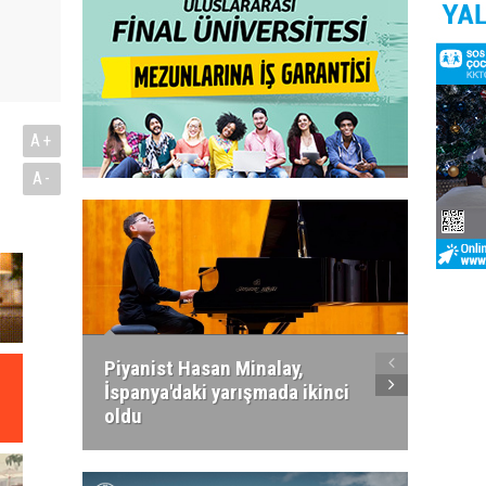
A+
A-
Piyanist Hasan Minalay,
Kıbrıs’
İspanya'daki yarışmada ikinci
Paradi
oldu
atacak