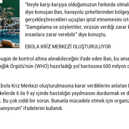
"Neyle karşı karşıya olduğumuzun farkında olmalı
diye konuşan Ban, havayolu şirketlerinden bölge
gerçekleştirecekleri uçuşları iptal etmemesini is
"Damgalama ve söylentiler, virüsün verdiği zarar
insanlara zarar verebilir" diye konuştu.
EBOLA KRİZ MERKEZİ OLUŞTURULUYOR
ugün de kontrol altına alınabileceğini ifade eden Ban, bu am
ğlık Örgütü'nün (WHO) hazırladığı yol haritasına 600 milyon 
bola Kriz Merkezi oluşturulmasına karar verdiklerini anlatan 
elerde 6 ila 9 ay içinde hastalığın yayılmasını durdurmak ve d
 Bu çok ciddi bir sorun. Bununla mücadele etmek için organi
anıyorum" ifadelerini kullandı.