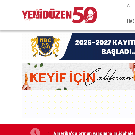
Ana 
HAB
Amerika'da orman yangınına müdahale 