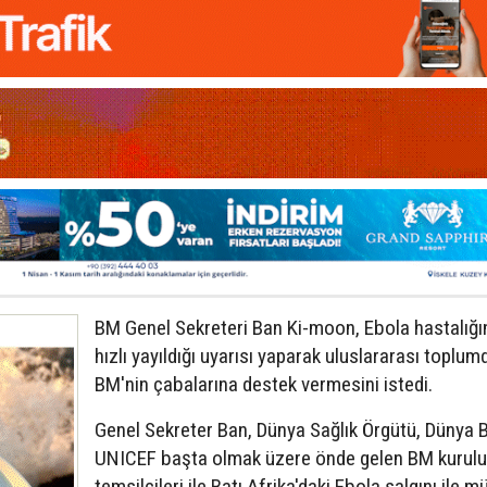
BM Genel Sekreteri Ban Ki-moon, Ebola hastalığı
hızlı yayıldığı uyarısı yaparak uluslararası toplum
BM'nin çabalarına destek vermesini istedi.
Genel Sekreter Ban, Dünya Sağlık Örgütü, Dünya 
UNICEF başta olmak üzere önde gelen BM kuruluş
temsilcileri ile Batı Afrika'daki Ebola salgını ile 