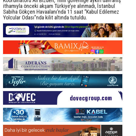
Koordinatörü Ali Bizden, 'milli güvenliğe aykırı davranış'
ithamıyla önceki akşam Türkiye’ye alınmadı, İstanbul
Sabiha Gökçen Havaalanı’nda 11 saat “Kabul Edilemez
Yolcular Odası"nda kilit altında tutuldu.