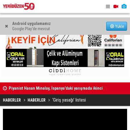
Android uygulamamız
Yükle
Google Play'de mevcut
Piyanist Hasan Minalay, İspanya'daki yarışmada ikinci
Meta'ya ço
oldu
ceza
‘Giriş yasağı’ listesi
HABERLER
HABERLER