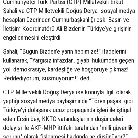
Cumhuriyetçi Türk Partisi (CTP) Milletvekili Erkut
Şahali ve CTP Milletvekili Doğuş Derya sosyal medya
hesapları üzerinden Cumhurbaşkanlığı eski Basın ve
İletişim Koordinatörü Ali Bizden’in Türkiye’ye girişinin
engellenmesini eleştirdi.
Şahali, “Bugün Bizden’e yarın hepimize!” ifadelerini
kullanarak, “Yargısız infazdan, gıyabi hükümden geçen
yol, demokrasiye, kardeşliğe ve hoşgörüye çıkmaz!
Reddediyorum, susmuyorum!” dedi.
CTP Milletvekili Doğuş Derya ise konuyla ilgili olarak
yaptığı sosyal medya paylaşımında “Tören paşası gibi
Türkiye'yi dolaşarak ucuz propaganda işleri ile iştigal
eden Ersin bey, KKTC vatandaşlarının düşünceleri
dolayısı ile AKP-MHP ittifakı tarafından "milli güvenlik
sorunu" olarak fişlenmesi hakkında ne düşünüyor?”