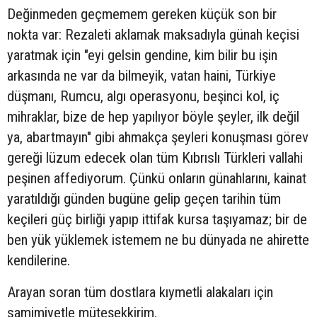
Değinmeden geçmemem gereken küçük son bir
nokta var: Rezaleti aklamak maksadıyla günah keçisi
yaratmak için "eyi gelsin gendine, kim bilir bu işin
arkasında ne var da bilmeyik, vatan haini, Türkiye
düşmanı, Rumcu, algı operasyonu, beşinci kol, iç
mihraklar, bize de hep yapılıyor böyle şeyler, ilk değil
ya, abartmayın" gibi ahmakça şeyleri konuşması görev
gereği lüzum edecek olan tüm Kıbrıslı Türkleri vallahi
peşinen affediyorum. Çünkü onların günahlarını, kainat
yaratıldığı günden bugüne gelip geçen tarihin tüm
keçileri güç birliği yapıp ittifak kursa taşıyamaz; bir de
ben yük yüklemek istemem ne bu dünyada ne ahirette
kendilerine.
Arayan soran tüm dostlara kıymetli alakaları için
samimiyetle müteşekkirim.