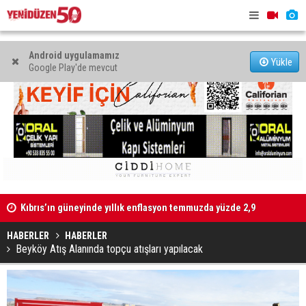
Android uygulamamız
Yükle
Google Play'de mevcut
Kıbrıs’ın güneyinde yıllık enflasyon temmuzda yüzde 2,9
Mahkeme bi
oldu
başlatıldı
HABERLER
HABERLER
Beyköy Atış Alanında topçu atışları yapılacak