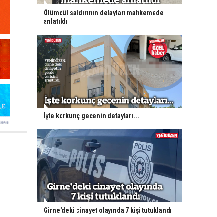
Ölümcül saldırının detayları mahkemede
anlatıldı
İşte korkunç gecenin detayları...
Girne'deki cinayet olayında 7 kişi tutuklandı