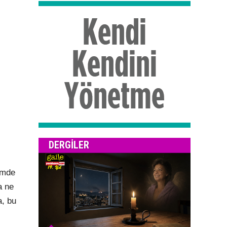
DERGILER
emde
a ne
a, bu