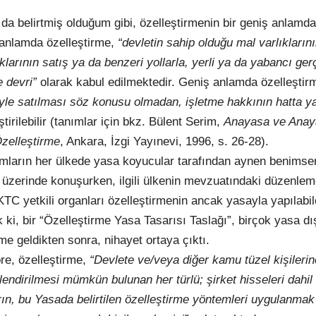
a belirtmiş olduğum gibi, özelleştirmenin bir geniş anlamda,
 anlamda özelleştirme,
“devletin sahip olduğu mal varlıkların
larının satış ya da benzeri yollarla, yerli ya da yabancı ger
e devri”
olarak kabul edilmektedir. Geniş anlamda özelleştirm
üyle satılması söz konusu olmadan, işletme hakkının hatta y
tirilebilir (tanımlar için bkz. Bülent Serim,
Anayasa ve Anay
zelleştirme
, Ankara, İzgi Yayınevi, 1996, s. 26-28).
ımların her ülkede yasa koyucular tarafından aynen benims
üzerinde konuşurken, ilgili ülkenin mevzuatındaki düzenlem
KTC yetkili organları özelleştirmenin ancak yasayla yapılabil
ki, bir “Özelleştirme Yasa Tasarısı Taslağı”, birçok yasa dı
e geldikten sonra, nihayet ortaya çıktı.
re, özelleştirme,
“Devlete ve/veya diğer kamu tüzel kişilerin
lendirilmesi mümkün bulunan her türlü; şirket hisseleri dahil
arın, bu Yasada belirtilen özelleştirme yöntemleri uygulanmak