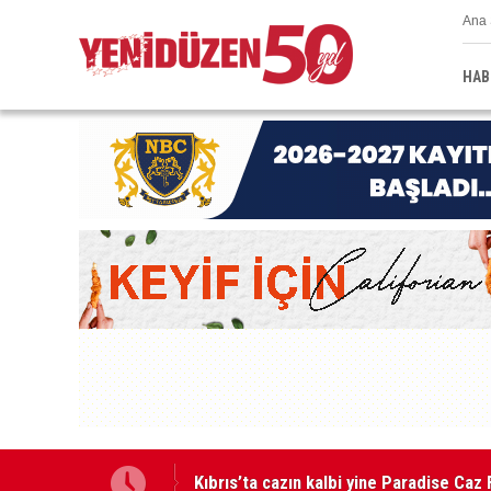
Ana 
HAB
GÜÇ-SEN: “Silo kazasına benzer bir fel