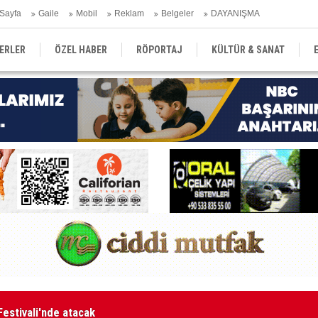
Sayfa
Gaile
Mobil
Reklam
Belgeler
DAYANIŞMA
ERLER
ÖZEL HABER
RÖPORTAJ
KÜLTÜR & SANAT
EĞİTİM
YEREL YÖNETİM
DERGİLER
SEKTÖR
aketle karşı karşıya kalınmaması adına harekete geçtik
MA