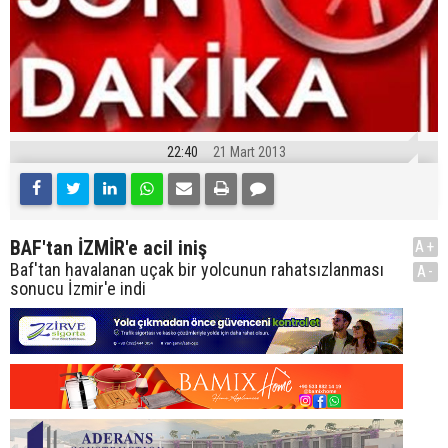
22:40
21 Mart 2013
BAF'tan İZMİR'e acil iniş
A+
Baf'tan havalanan uçak bir yolcunun rahatsızlanması
A-
sonucu İzmir'e indi