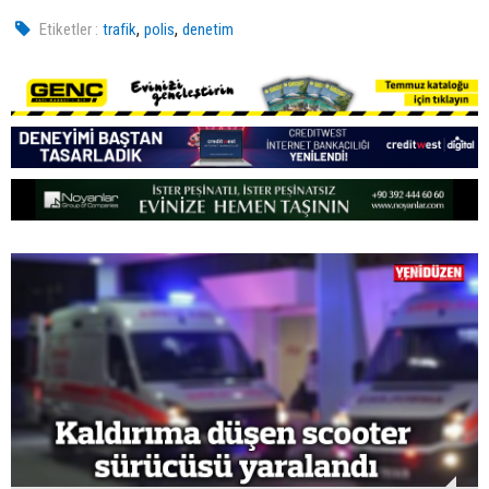
,
,
Etiketler :
trafik
polis
denetim