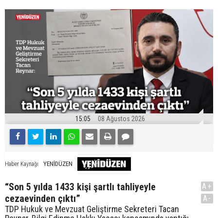
15:05
08 Ağustos 2026
YENİDÜZEN
Haber Kaynağı
“Son 5 yılda 1433 kişi şartlı tahliyeyle
A+
cezaevinden çıktı”
A-
TDP Hukuk ve Mevzuat Geliştirme Sekreteri Tacan