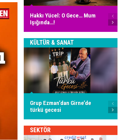
Ali Fu
Hakkı Yücel: O Gece… Mum
İnter
Işığında…!
Bugün
KÜLTÜR & SANAT
Piyani
Grup Ezman’dan Girne’de
İspany
türkü gecesi
oldu
SEKTÖR