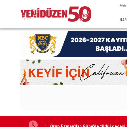
Ana 
HAB
Grup Ezman’dan Girne’de türkü gecesi