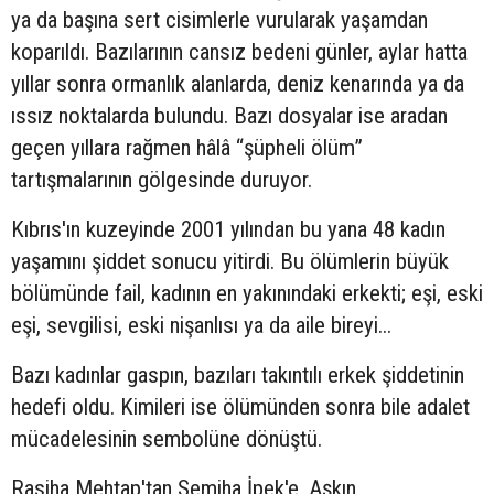
ya da başına sert cisimlerle vurularak yaşamdan
koparıldı. Bazılarının cansız bedeni günler, aylar hatta
yıllar sonra ormanlık alanlarda, deniz kenarında ya da
ıssız noktalarda bulundu. Bazı dosyalar ise aradan
geçen yıllara rağmen hâlâ “şüpheli ölüm”
tartışmalarının gölgesinde duruyor.
Kıbrıs'ın kuzeyinde 2001 yılından bu yana 48 kadın
yaşamını şiddet sonucu yitirdi. Bu ölümlerin büyük
bölümünde fail, kadının en yakınındaki erkekti; eşi, eski
eşi, sevgilisi, eski nişanlısı ya da aile bireyi...
Bazı kadınlar gaspın, bazıları takıntılı erkek şiddetinin
hedefi oldu. Kimileri ise ölümünden sonra bile adalet
mücadelesinin sembolüne dönüştü.
Rasiha Mehtap'tan Semiha İpek'e, Aşkın