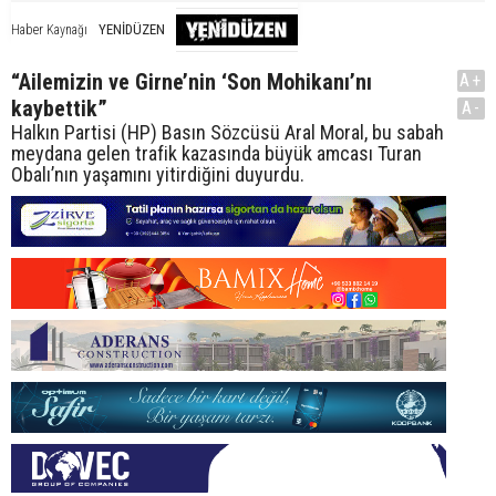
YENİDÜZEN
Haber Kaynağı
“Ailemizin ve Girne’nin ‘Son Mohikanı’nı
A+
kaybettik”
A-
Halkın Partisi (HP) Basın Sözcüsü Aral Moral, bu sabah
meydana gelen trafik kazasında büyük amcası Turan
Obalı’nın yaşamını yitirdiğini duyurdu.