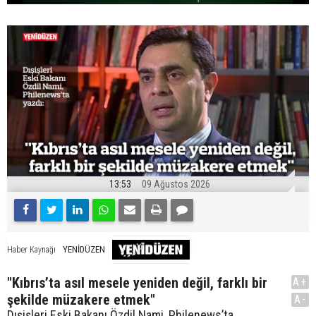
13:53
09 Ağustos 2026
YENİDÜZEN
Haber Kaynağı
"Kıbrıs’ta asıl mesele yeniden değil, farklı bir
A+
şekilde müzakere etmek"
A-
Dışişleri Eski Bakanı Özdil Nami, Philenews’ta