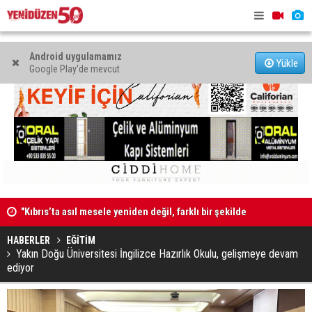
Android uygulamamız
Yükle
Google Play'de mevcut
"Kıbrıs’ta asıl mesele yeniden değil, farklı bir şekilde
Erdinç Günd
müzakere etmek"
HABERLER
EĞİTİM
Yakın Doğu Üniversitesi İngilizce Hazırlık Okulu, gelişmeye devam
ediyor