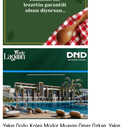
Yakın Doğu Koleji Müdür Muavini Ömer Özkan, Yakın