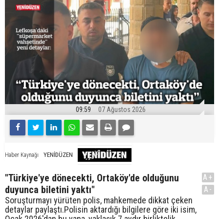
09:59
07 Ağustos 2026
YENİDÜZEN
Haber Kaynağı
"Türkiye'ye dönecekti, Ortaköy'de olduğunu
A+
duyunca biletini yaktı"
A-
Soruşturmayı yürüten polis, mahkemede dikkat çeken
detaylar paylaştı.Polisin aktardığı bilgilere göre iki isim,
Ocak 2026'dan bu yana, yaklaşık 7 aydır birliktelik