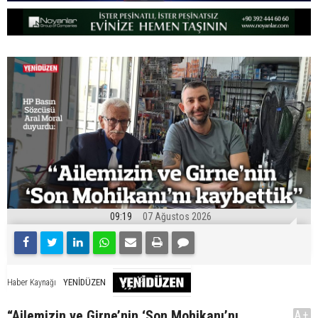
09:19
07 Ağustos 2026
YENİDÜZEN
Haber Kaynağı
“Ailemizin ve Girne’nin ‘Son Mohikanı’nı
A+