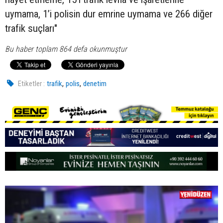
uymama, 1’i polisin dur emrine uymama ve 266 diğer
trafik suçları"
Bu haber toplam 864 defa okunmuştur
,
,
Etiketler :
trafik
polis
denetim