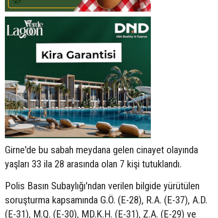
Girne'de bu sabah meydana gelen cinayet olayında
yaşları 33 ila 28 arasında olan 7 kişi tutuklandı.
Polis Basın Subaylığı'ndan verilen bilgide yürütülen
soruşturma kapsamında G.Ö. (E-28), R.A. (E-37), A.D.
(E-31), M.Q. (E-30), MD.K.H. (E-31), Z.A. (E-29) ve