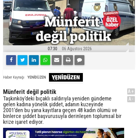
07:30
06 Ağustos 2026
YENİDÜZEN
Haber Kaynağı
Münferit değil politik
A+
Taşkınköy’deki bıçaklı saldırıyla yeniden gündeme
A-
gelen kadına yönelik şiddet, adanın kuzeyinde
2001’den bu yana kayıtlara geçen 48 kadın ölümü ve
binlerce şiddet başvurusuyla derinleşen toplumsal bir
krize işaret ediyor.