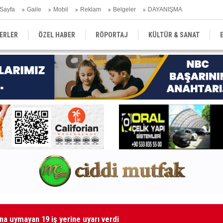
Sayfa
Gaile
Mobil
Reklam
Belgeler
DAYANIŞMA
ERLER
ÖZEL HABER
RÖPORTAJ
KÜLTÜR & SANAT
EĞİTİM
YEREL YÖNETİM
DERGİLER
SEKTÖR
Kı