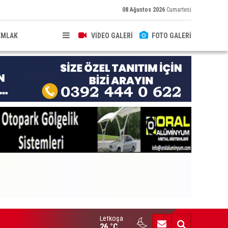
08 Ağustos 2026
Cumartesi
EMLAK
VİDEO GALERİ
FOTO GALERİ
Lefkoşa
brıs’ın güneyinde yıllık enflasyon temmuzda yüzde 2,9 oldu
26 °C