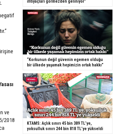
ihtiyaçları görmezden geliniyor”
.
negatif
ır.”
irişine
“Korkunun değil güvenin egemen olduğu
bir ülkede yaşamak hepimizin ortak hakkı”
Yasası
an ve
45/2018
KTAMS: Açlık sınırı 45 bin 389 TL’ye,
nca
yoksulluk sınırı 244 bin 818 TL’ye yükseldi