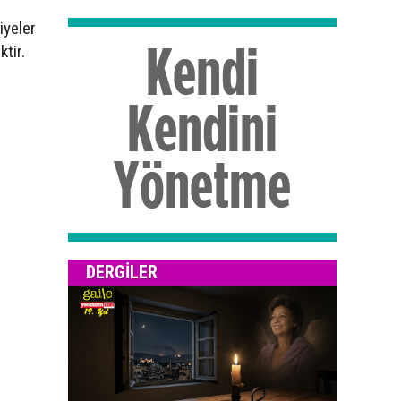
iyeler
tir.
DERGILER