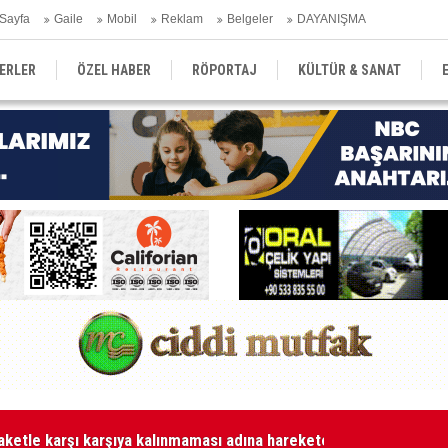
Sayfa
Gaile
Mobil
Reklam
Belgeler
DAYANIŞMA
ERLER
ÖZEL HABER
RÖPORTAJ
KÜLTÜR & SANAT
EĞİTİM
YEREL YÖNETİM
DERGİLER
SEKTÖR
Ge