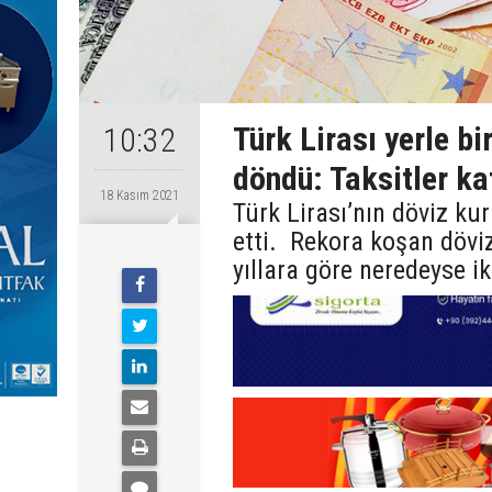
Türk Lirası yerle bi
10:32
döndü: Taksitler ka
18 Kasım 2021
Türk Lirası’nın döviz ku
etti. Rekora koşan döviz
yıllara göre neredeyse iki