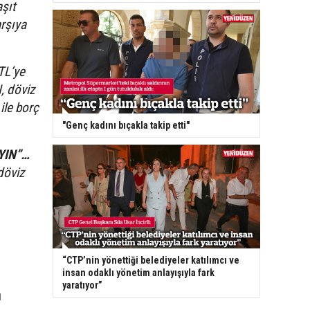
aşıt
arşıya
TL’ye
, döviz
ile borç
"Genç kadını bıçakla takip etti"
YIN”…
döviz
“CTP’nin yönettiği belediyeler katılımcı ve
insan odaklı yönetim anlayışıyla fark
yaratıyor”
ı