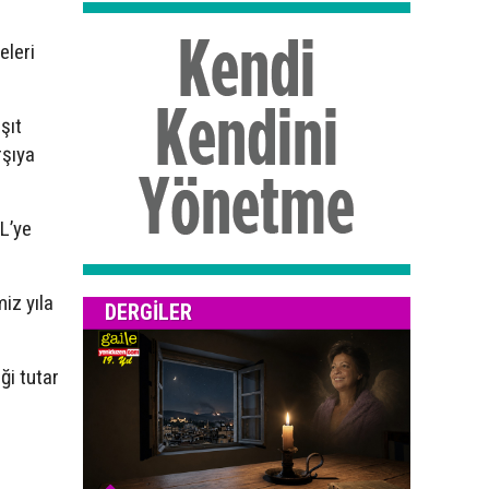
eleri
şıt
rşıya
TL’ye
iz yıla
DERGILER
ği tutar