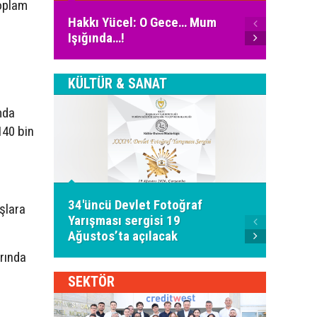
toplam
Ali Fu
Hakkı Yücel: O Gece… Mum
İnter
Işığında…!
Bugün
KÜLTÜR & SANAT
mda
140 bin
"28 A
34'üncü Devlet Fotoğraf
Ozankö
şlara
Yarışması sergisi 19
Türkü 
Ağustos’ta açılacak
alacak
rında
SEKTÖR