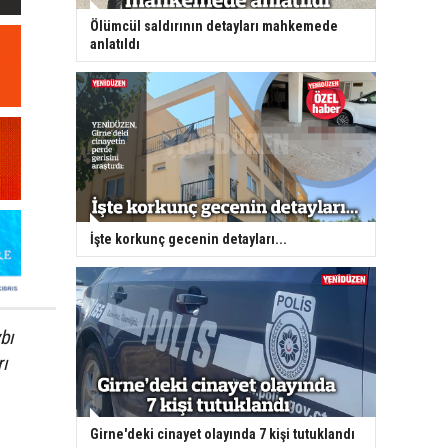
Ölümcül saldırının detayları mahkemede
anlatıldı
İşte korkunç gecenin detayları...
bı
rı
Girne'deki cinayet olayında 7 kişi tutuklandı