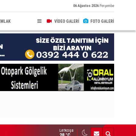
06 Ağustos 2026
Perşembe
EMLAK
VİDEO GALERİ
FOTO GALERİ
Lefkoşa
nç Hekimler Derneği, Türkiye ve Avrupa’da temsilcilik açtı
28 °C