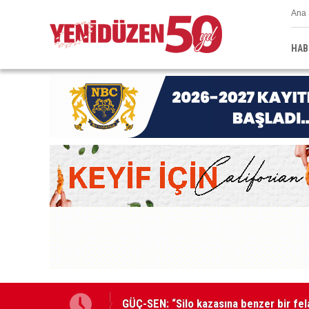
Ana 
HAB
na harekete geçtik
MAHKEME İLANI