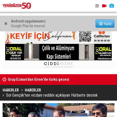
Android uygulamamız
Yükle
Google Play'de mevcut
Grup Ezman’dan Girne’de türkü gecesi
Mahkeme bi
Kıbrıs’ın güneyinde yıllık enflasyon temmuzda yüzde 2,9
başlatıldı
HABERLER
HABERLER
oldu
Sol Gençlik'ten vicdani reddini açıklayan Hürben'e destek