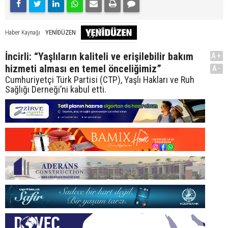
YENİDÜZEN
Haber Kaynağı
İncirli: “Yaşlıların kaliteli ve erişilebilir bakım
A+
hizmeti alması en temel önceliğimiz”
A-
Cumhuriyetçi Türk Partisi (CTP), Yaşlı Hakları ve Ruh
Sağlığı Derneği’ni kabul etti.