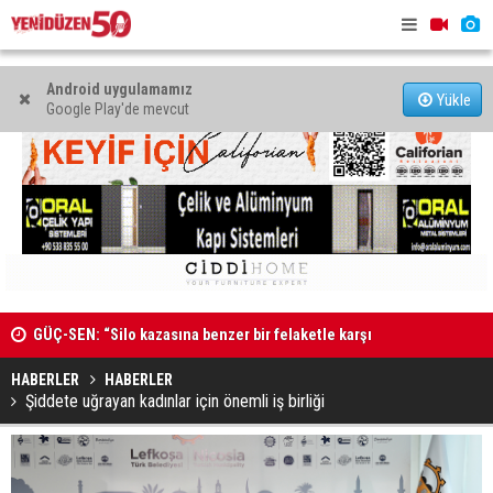
Android uygulamamız
Yükle
Google Play'de mevcut
GÜÇ-SEN: “Silo kazasına benzer bir felaketle karşı
MAHKEME 
karşıya kalınmaması adına harekete geçtik
HABERLER
HABERLER
Şiddete uğrayan kadınlar için önemli iş birliği