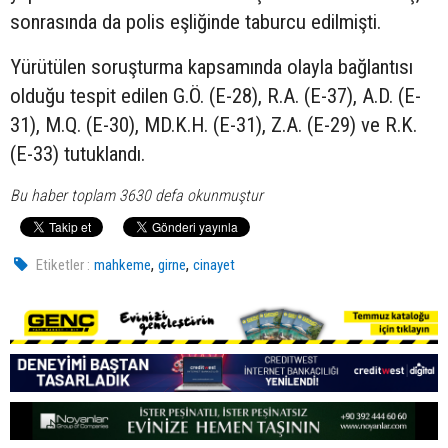
sonrasında da polis eşliğinde taburcu edilmişti.
Yürütülen soruşturma kapsamında olayla bağlantısı
olduğu tespit edilen G.Ö. (E-28), R.A. (E-37), A.D. (E-
31), M.Q. (E-30), MD.K.H. (E-31), Z.A. (E-29) ve R.K.
(E-33) tutuklandı.
Bu haber toplam 3630 defa okunmuştur
,
,
Etiketler :
mahkeme
girne
cinayet