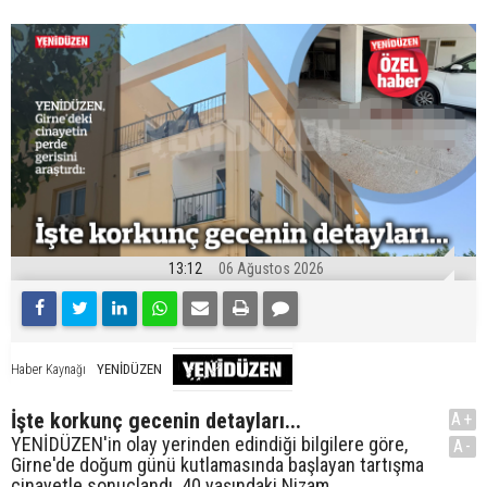
13:12
06 Ağustos 2026
YENİDÜZEN
Haber Kaynağı
İşte korkunç gecenin detayları...
A+
YENİDÜZEN'in olay yerinden edindiği bilgilere göre,
A-
Girne'de doğum günü kutlamasında başlayan tartışma
cinayetle sonuçlandı. 40 yaşındaki Nizam