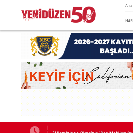
Ana 
HAB
“Ailemizin ve Girne’nin ‘Son Mohikanı’nı