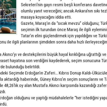
Sekreteri’nin gayrı resmi beşli konferans davetin
olumlu yanıt vereceğini; ancak Ankara’nın sıkı tezl
masaya koyacağını iddia etti.
Gazete, Maraş’ın da “sıcak mevzu” olduğunu; Türk
seçimin ilk turundan önce Maraş ile ilgili eylemini
Tatar’ın elini güçlendirmek için yapıldığını ve Türki
u ile ilgili planlarının şimdiden sonra daha hızlı ilerleyeceği
kıncı’yı ve destekçilerini büyük hayal kırıklığına uğrattığı ve
iyaset hayatına son verdiğini kaydederek, seçim sonucuna Tür
rde bulunduğu belirtildi.
indeki Seçimde Erdoğan’ın Zaferi… Kıbrıs Donup Kaldı-Ülkücüle
a aktardığı haberinde, Güney Kıbrıs’ın seçim sonuçlarını ve Ta
de 48,26’lık oy alan Mustafa Akıncı karşısında kazandığı zafer
zdı.
rdoğan olduğunu ve yaptığı müdahalelerle “her istediğini yap
ürdü.