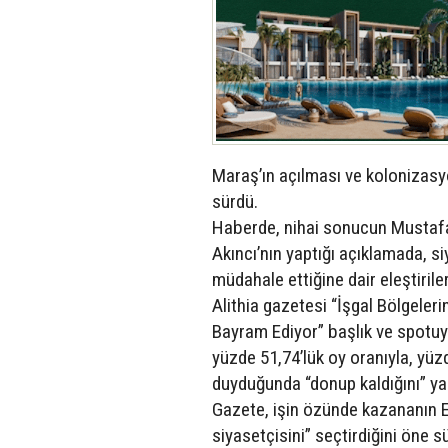
Maraş’ın açılması ve kolonizasyon
sürdü.
Haberde, nihai sonucun Mustafa A
Akıncı’nın yaptığı açıklamada, s
müdahale ettiğine dair eleştirile
Alithia gazetesi “İşgal Bölgeler
Bayram Ediyor” başlık ve spotuyl
yüzde 51,74’lük oy oranıyla, yüz
duyduğunda “donup kaldığını” ya
Gazete, işin özünde kazananın E
siyasetçisini” seçtirdiğini öne s