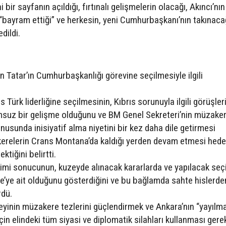
bir sayfanın açıldığı, fırtınalı gelişmelerin olacağı, Akıncı’nın
n “bayram ettiği” ve herkesin, yeni Cumhurbaşkanı’nın takınaca
dildi.
 Tatar’ın Cumhurbaşkanlığı görevine seçilmesiyle ilgili
 Türk liderliğine seçilmesinin, Kıbrıs sorunuyla ilgili görüşler
suz bir gelişme olduğunu ve BM Genel Sekreteri’nin müzake
usunda inisiyatif alma niyetini bir kez daha dile getirmesi
erelerin Crans Montana’da kaldığı yerden devam etmesi hede
tiğini belirtti.
imi sonucunun, kuzeyde alınacak kararlarda ve yapılacak seç
kiye’ye ait olduğunu gösterdiğini ve bu bağlamda sahte hislerde
rdü.
eyinin müzakere tezlerini güçlendirmek ve Ankara’nın “yayılm
için elindeki tüm siyasi ve diplomatik silahları kullanması gerek