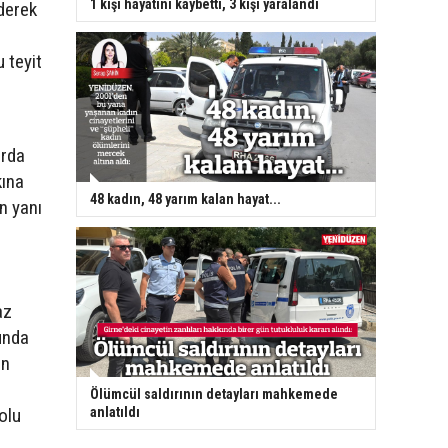
1 kişi hayatını kaybetti, 3 kişi yaralandı
derek
 teyit
arda
kına
48 kadın, 48 yarım kalan hayat...
n yanı
az
sunda
in
Ölümcül saldırının detayları mahkemede
anlatıldı
olu