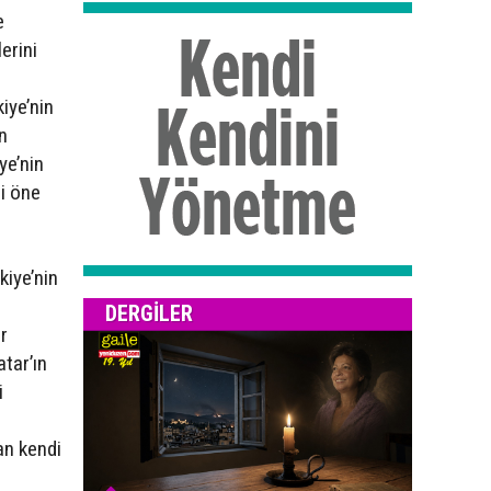
e
erini
iye’nin
n
ye’nin
ni öne
kiye’nin
DERGILER
r
tar’ın
i
an kendi