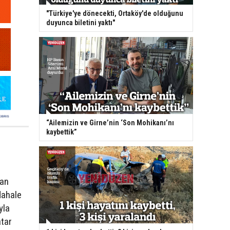
"Türkiye'ye dönecekti, Ortaköy'de olduğunu
duyunca biletini yaktı"
“Ailemizin ve Girne’nin ‘Son Mohikanı’nı
kaybettik”
ğan
dahale
yla
atar