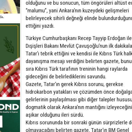
olduğunu ve bu sonucun, tüm öngörüleri altüst e
“malumu”, yani Ankara’nın kuzeydeki gelişmeleri
belirleyecek sihirli değneği elinde bulundurduğunu
ettiğini yazdı.
Türkiye Cumhurbaşkanı Recep Tayyip Erdoğan ile
Dışişleri Bakanı Mevlüt Çavuşoğlu’nun ilk dakikal
Tatar’ı tebrik ettiğini ve kendisi ile Kıbrıs Türk hal
dayanışma mesajı verdiğini belirten gazete, bunu
sıra Kıbrıs Türk tarafının treninin hangi raylarda
gideceğini de belirlediklerini savundu.
Gazete, Tatar’ın gerek Kıbrıs sorunu, gerekse
hidrokarbon yatakları ve çözümden önce doğalg
gelirlerinin paylaşılması gibi diğer talepler husu
dogmatik olarak Ankara’nın mantığını izleyeceğin
aşikar olduğunu ileri sürdü.
Kıbrıs sorununda bir sonraki günün sürprizlerle d
olmayacağını belirten gazete, Tatar’ın BM Genel