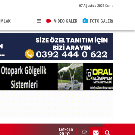
07 Ağustos 2026
Cuma
EMLAK
VİDEO GALERİ
FOTO GALERİ
Lefkoşa
işi hayatını kaybetti, 3 kişi yaralandı
28 °C