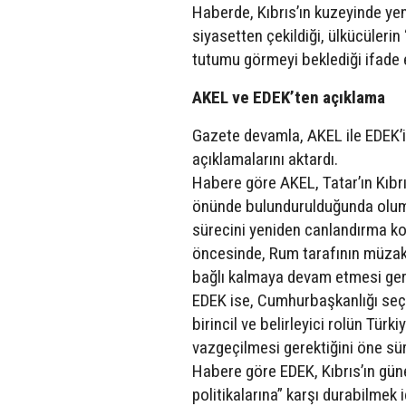
Haberde, Kıbrıs’ın kuzeyinde yeni 
siyasetten çekildiği, ülkücüleri
tutumu görmeyi beklediği ifade e
AKEL ve EDEK’ten açıklama
Gazete devamla, AKEL ile EDEK’in
açıklamalarını aktardı.
Habere göre AKEL, Tatar’ın Kıbrıs
önünde bulundurulduğunda olum
sürecini yeniden canlandırma kon
öncesinde, Rum tarafının müzak
bağlı kalmaya devam etmesi gerek
EDEK ise, Cumhurbaşkanlığı seç
birincil ve belirleyici rolün Tür
vazgeçilmesi gerektiğini öne sü
Habere göre EDEK, Kıbrıs’ın gün
politikalarına” karşı durabilmek 