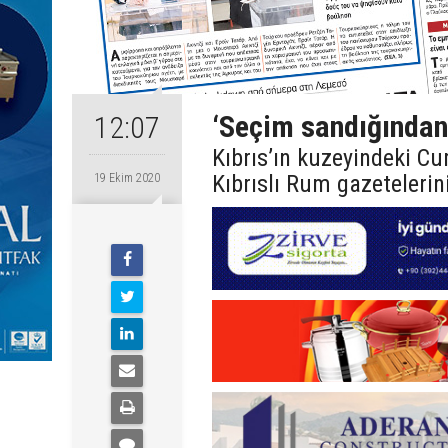
‘Seçim sandığından
12:07
Kıbrıs’ın kuzeyindeki C
Kıbrıslı Rum gazetelerin
19 Ekim 2020