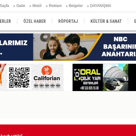
Sayfa
Gaile
Mobil
Reklam
Belgeler
DAYANIŞMA
ERLER
ÖZEL HABER
RÖPORTAJ
KÜLTÜR & SANAT
EĞİTİM
YEREL YÖNETİM
DERGİLER
SEKTÖR
 kaybettik”
1 k