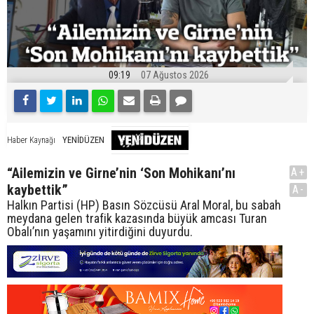
09:19
07 Ağustos 2026
YENİDÜZEN
Haber Kaynağı
“Ailemizin ve Girne’nin ‘Son Mohikanı’nı
A+
kaybettik”
A-
Halkın Partisi (HP) Basın Sözcüsü Aral Moral, bu sabah
meydana gelen trafik kazasında büyük amcası Turan
Obalı’nın yaşamını yitirdiğini duyurdu.