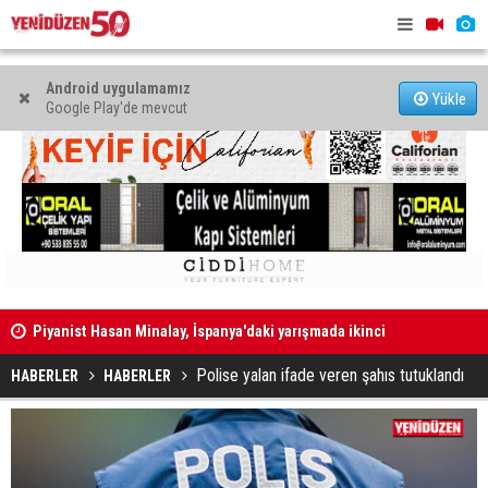
Android uygulamamız
Yükle
Google Play'de mevcut
Piyanist Hasan Minalay, İspanya'daki yarışmada ikinci
oldu
"Türkiye'y
Meta'ya çocuk güvenliği davasında yarım milyar dolar
biletini yak
Polise yalan ifade veren şahıs tutuklandı
HABERLER
HABERLER
ceza