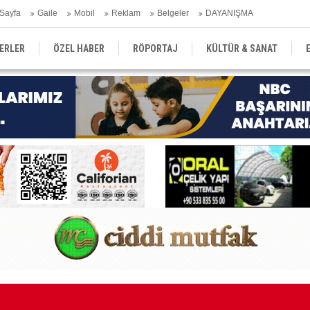
Sayfa
Gaile
Mobil
Reklam
Belgeler
DAYANIŞMA
ERLER
ÖZEL HABER
RÖPORTAJ
KÜLTÜR & SANAT
EĞİTİM
YEREL YÖNETİM
DERGİLER
SEKTÖR
emmuzda yüzde 2,9 oldu
Ma