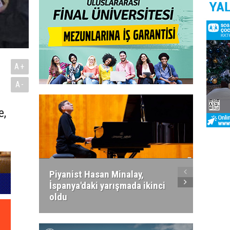
A+
A-
e,
Piyanist Hasan Minalay,
Kıbrıs’
İspanya'daki yarışmada ikinci
Paradi
oldu
atacak