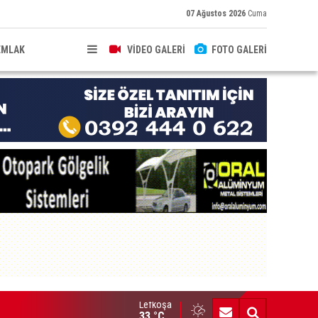
07 Ağustos 2026
Cuma
EMLAK
VİDEO GALERİ
FOTO GALERİ
Lefkoşa
hkeme binalarına zarar verenler hakkında yasal işlem başlatıldı
33 °C