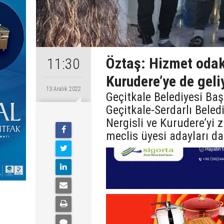
Öztaş: Hizmet odakl
11:30
Kurudere’ye de geli
13 Aralık 2022
Geçitkale Belediyesi Baş
Geçitkale-Serdarlı Bele
Nergisli ve Kurudere’yi z
meclis üyesi adayları da 