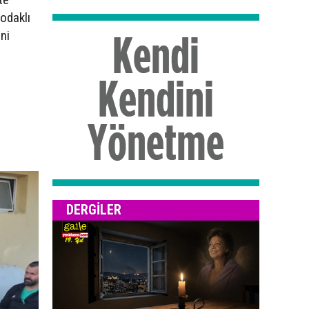
odaklı
ni
DERGILER