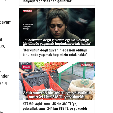
ihtiyaçları görmezden geliniyor”
n devam
rlı
aş,
“Korkunun değil güvenin egemen olduğu
bir ülkede yaşamak hepimizin ortak hakkı”
,
sinden
yzaj
ar
KTAMS: Açlık sınırı 45 bin 389 TL’ye,
yoksulluk sınırı 244 bin 818 TL’ye yükseldi
te