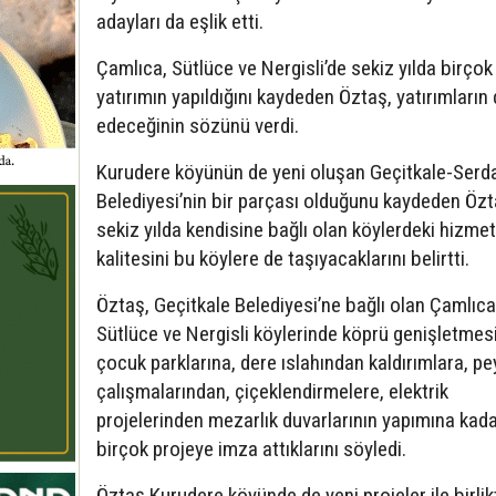
adayları da eşlik etti.
Çamlıca, Sütlüce ve Nergisli’de sekiz yılda birçok
yatırımın yapıldığını kaydeden Öztaş, yatırımları
edeceğinin sözünü verdi.
Kurudere köyünün de yeni oluşan Geçitkale-Serda
Belediyesi’nin bir parçası olduğunu kaydeden Özt
sekiz yılda kendisine bağlı olan köylerdeki hizmet
kalitesini bu köylere de taşıyacaklarını belirtti.
Öztaş, Geçitkale Belediyesi’ne bağlı olan Çamlıca
Sütlüce ve Nergisli köylerinde köprü genişletme
çocuk parklarına, dere ıslahından kaldırımlara, pe
çalışmalarından, çiçeklendirmelere, elektrik
projelerinden mezarlık duvarlarının yapımına kad
birçok projeye imza attıklarını söyledi.
Öztaş Kurudere köyünde de yeni projeler ile birlik