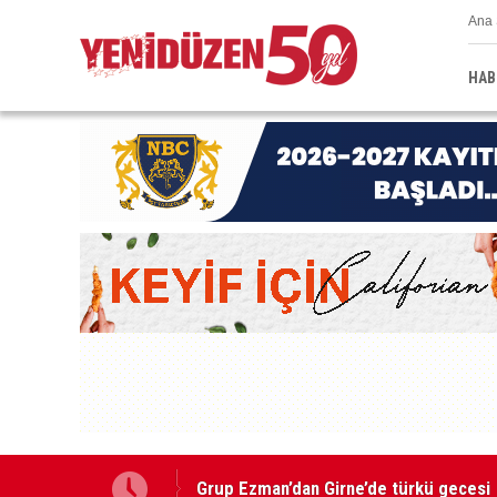
Ana 
HAB
Kıbrıs’ın güneyinde yıllık enflasyon t