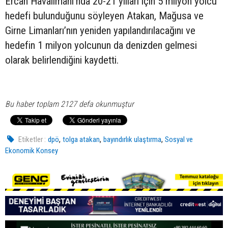
Ercan Havalimanı’nda 20-21 yılları için 5 milyon yolcu
hedefi bulunduğunu söyleyen Atakan, Mağusa ve
Girne Limanları’nın yeniden yapılandırılacağını ve
hedefin 1 milyon yolcunun da denizden gelmesi
olarak belirlendiğini kaydetti.
Bu haber toplam 2127 defa okunmuştur
,
,
,
Etiketler :
dpö
tolga atakan
bayındırlık ulaştırma
Sosyal ve
Ekonomik Konsey