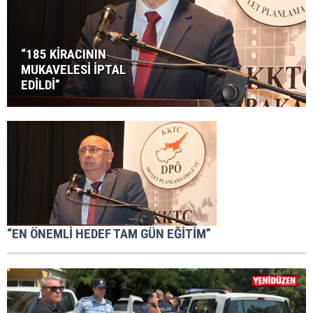
“185 KİRACININ
MUKAVELESİ İPTAL
EDİLDİ”
“EN ÖNEMLİ HEDEF TAM GÜN EĞİTİM”