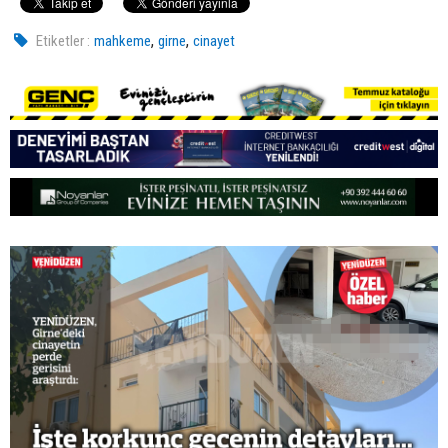
,
,
Etiketler :
mahkeme
girne
cinayet