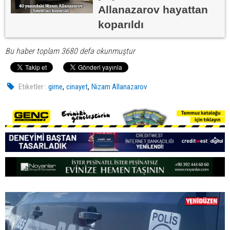
Allanazarov hayattan
koparıldı
Bu haber toplam 3680 defa okunmuştur
,
,
Etiketler :
girne
cinayet
Nizam Allanazarov