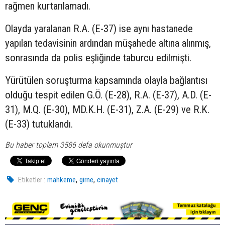
rağmen kurtarılamadı.
Olayda yaralanan R.A. (E-37) ise aynı hastanede
yapılan tedavisinin ardından müşahede altına alınmış,
sonrasında da polis eşliğinde taburcu edilmişti.
Yürütülen soruşturma kapsamında olayla bağlantısı
olduğu tespit edilen G.Ö. (E-28), R.A. (E-37), A.D. (E-
31), M.Q. (E-30), MD.K.H. (E-31), Z.A. (E-29) ve R.K.
(E-33) tutuklandı.
Bu haber toplam 3586 defa okunmuştur
,
,
Etiketler :
mahkeme
girne
cinayet