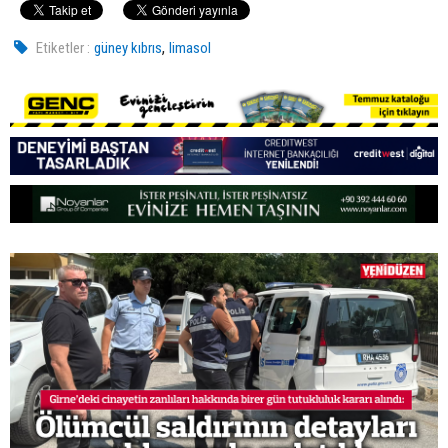
,
Etiketler :
güney kıbrıs
limasol