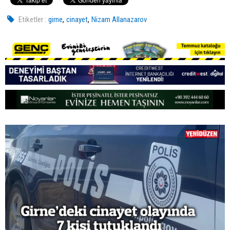
,
,
Etiketler :
girne
cinayet
Nizam Allanazarov