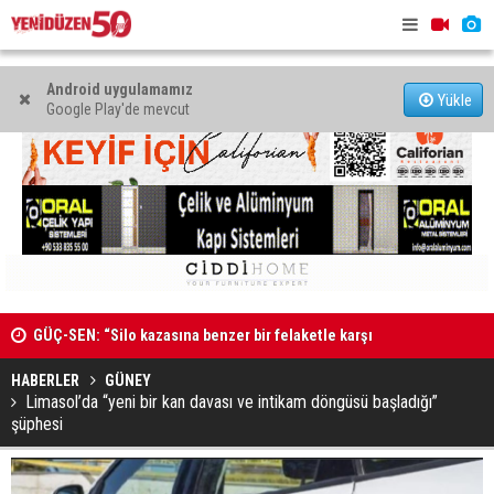
Android uygulamamız
Yükle
Google Play'de mevcut
GÜÇ-SEN: “Silo kazasına benzer bir felaketle karşı
karşıya kalınmaması adına harekete geçtik
Genç Hekim
MAHKEME İLANI
açtı
HABERLER
GÜNEY
Limasol’da “yeni bir kan davası ve intikam döngüsü başladığı”
şüphesi