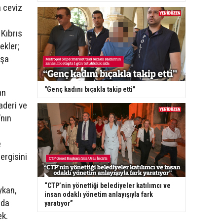
 ceviz
Kıbrıs
ekler;
ışa
"Genç kadını bıçakla takip etti"
an
aderi ve
’nın
e
ergisini
“CTP’nin yönettiği belediyeler katılımcı ve
ykan,
insan odaklı yönetim anlayışıyla fark
nda
yaratıyor”
ek.