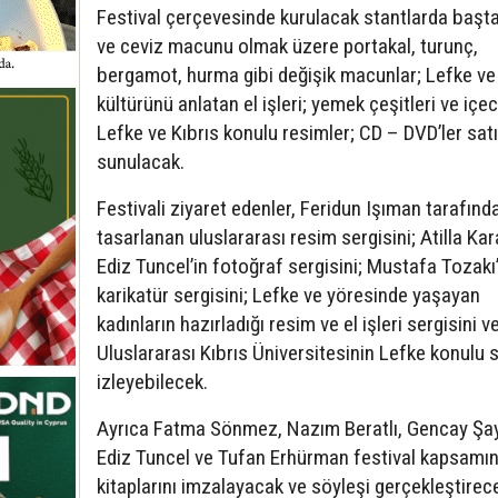
Festival çerçevesinde kurulacak stantlarda başta
ve ceviz macunu olmak üzere portakal, turunç,
bergamot, hurma gibi değişik macunlar; Lefke ve 
kültürünü anlatan el işleri; yemek çeşitleri ve içec
Lefke ve Kıbrıs konulu resimler; CD – DVD’ler sat
sunulacak.
Festivali ziyaret edenler, Feridun Işıman tarafınd
tasarlanan uluslararası resim sergisini; Atilla Kar
Ediz Tuncel’in fotoğraf sergisini; Mustafa Tozakı
karikatür sergisini; Lefke ve yöresinde yaşayan
kadınların hazırladığı resim ve el işleri sergisini v
Uluslararası Kıbrıs Üniversitesinin Lefke konulu s
izleyebilecek.
Ayrıca Fatma Sönmez, Nazım Beratlı, Gencay Şa
Ediz Tuncel ve Tufan Erhürman festival kapsamı
kitaplarını imzalayacak ve söyleşi gerçekleştirec