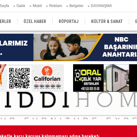
Sayfa
Gaile
Mobil
Reklam
Belgeler
DAYANIŞMA
ERLER
ÖZEL HABER
RÖPORTAJ
KÜLTÜR & SANAT
EĞİTİM
YEREL YÖNETİM
DERGİLER
SEKTÖR
aketle karşı karşıya kalınmaması adına harekete geçtik
MA