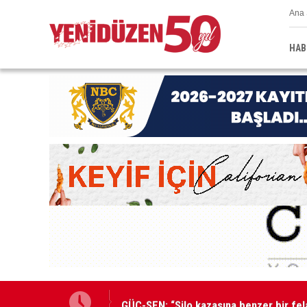
Ana 
HAB
GÜÇ-SEN: “Silo kazasına benzer bir fel