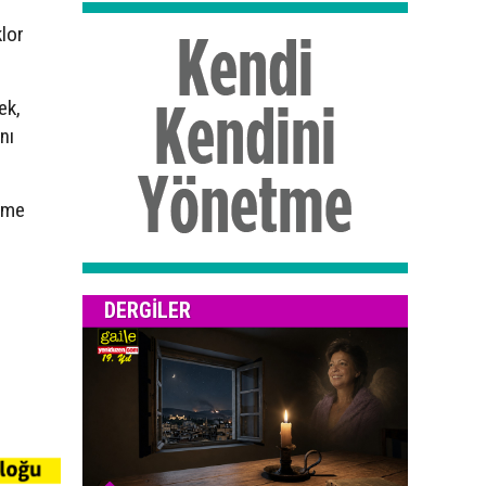
klor
ek,
nı
üzme
DERGILER