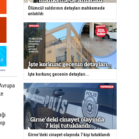
Ölümcül saldırının detayları mahkemede
anlatıldı
İşte korkunç gecenin detayları...
 Avrupa
ke
ağı
yıp
Girne'deki cinayet olayında 7 kişi tutuklandı