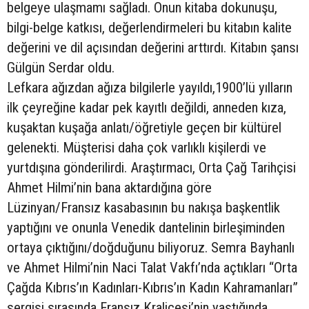
belgeye ulaşmamı sağladı. Onun kitaba dokunuşu,
bilgi-belge katkısı, değerlendirmeleri bu kitabın kalite
değerini ve dil açısından değerini arttırdı. Kitabın şansı
Gülgün Serdar oldu.
Lefkara ağızdan ağıza bilgilerle yayıldı,1900’lü yılların
ilk çeyreğine kadar pek kayıtlı değildi, anneden kıza,
kuşaktan kuşağa anlatı/öğretiyle geçen bir kültürel
gelenekti. Müşterisi daha çok varlıklı kişilerdi ve
yurtdışına gönderilirdi. Araştırmacı, Orta Çağ Tarihçisi
Ahmet Hilmi’nin bana aktardığına göre
Lüzinyan/Fransız kasabasının bu nakışa başkentlik
yaptığını ve onunla Venedik dantelinin birleşiminden
ortaya çıktığını/doğduğunu biliyoruz. Semra Bayhanlı
ve Ahmet Hilmi’nin Naci Talat Vakfı’nda açtıkları “Orta
Çağda Kıbrıs’ın Kadınları-Kıbrıs’ın Kadın Kahramanları”
sergisi sırasında Fransız Kraliçesi’nin yastığında