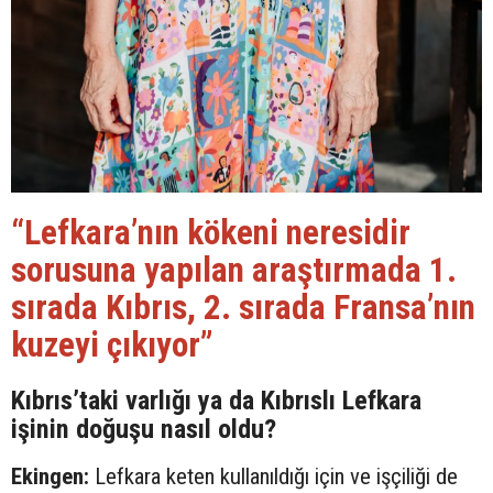
“Lefkara’nın kökeni neresidir
sorusuna yapılan araştırmada 1.
sırada Kıbrıs, 2. sırada Fransa’nın
kuzeyi çıkıyor”
Kıbrıs’taki varlığı ya da Kıbrıslı Lefkara
işinin doğuşu nasıl oldu?
Ekingen:
Lefkara keten kullanıldığı için ve işçiliği de