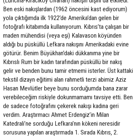
(Luricina-Kiracıköy civarları) nakışın dışını da etkiledi.
Ben eski nakışlardan (1962 öncesini kast ediyorum)
yola çıktığımda ilk 1922’de Amerika’dan gelen bir
fotoğrafı kitabımda kullanıyorum. Kıbrıs’ta çalışan bir
maden mühendisi (veya eşi) Kalavason köyünden
aldığı bu püsküllü Lefkara nakışını Amerikadaki evine
götürür. Benim Büyükhan’daki dükkanıma yine bir
Kıbrıslı Rum bir kadın tarafından püsküllü bir nakış
gelir ve benden bunu tamir etmemi isterler. Üst kattaki
tekstil dizayn eğitimi alan rahmetli terzi abimiz Aziz
Hasan Mevlütler beye bunu sorduğumda bana zarar
verebileceğim riskiyle dokunmamamı tavsiye etti. Ben
de sadece fotoğrafını çekerek nakışı kadına geri
verdim. Araştırmacı Ahmet Erdengiz’in Milan
Katedrali’ne sorduğu Lefkara’nın kökeni neresidir
sorusuna yapılan araştırmada 1. Sırada Kıbrıs, 2.