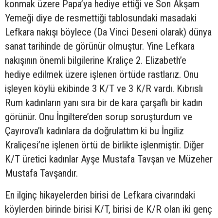
konmak üzere Papa’ya hediye ettiği ve Son Akşam
Yemeği diye de resmettiği tablosundaki masadaki
Lefkara nakışı böylece (Da Vinci Deseni olarak) dünya
sanat tarihinde de görünür olmuştur. Yine Lefkara
nakışının önemli bilgilerine Kraliçe 2. Elizabeth’e
hediye edilmek üzere işlenen örtüde rastlarız. Onu
işleyen köylü ekibinde 3 K/T ve 3 K/R vardı. Kıbrıslı
Rum kadınların yanı sıra bir de kara çarşaflı bir kadın
görünür. Onu İngiltere’den sorup soruşturdum ve
Çayırova’lı kadınlara da doğrulattım ki bu İngiliz
Kraliçesi’ne işlenen örtü de birlikte işlenmiştir. Diğer
K/T üretici kadınlar Ayşe Mustafa Tavşan ve Müzeher
Mustafa Tavşandır.
En ilginç hikayelerden birisi de Lefkara civarındaki
köylerden birinde birisi K/T, birisi de K/R olan iki genç