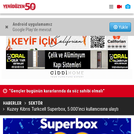
Android uygulamamız
Yükle
Google Play'de mevcut
k
“Gençler bugünün kararlarında da söz sahibi olmalı”
Adana’da Ö
ve Sayman’
HABERLER
SEKTÖR
Kuzey Kıbrıs Turkcell Superbox, 5.000’inci kullanıcısına ulaştı