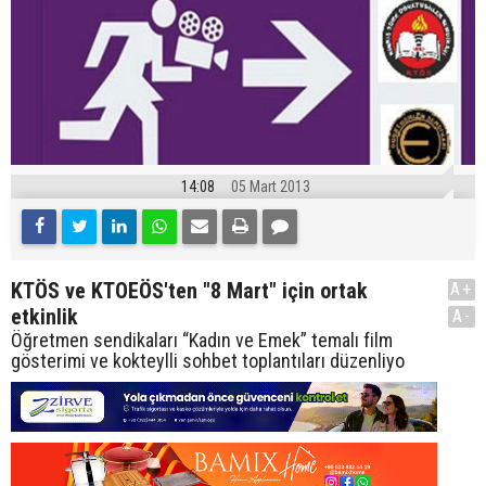
14:08
05 Mart 2013
KTÖS ve KTOEÖS'ten "8 Mart" için ortak
A+
etkinlik
A-
Öğretmen sendikaları “Kadın ve Emek” temalı film
gösterimi ve kokteylli sohbet toplantıları düzenliyo