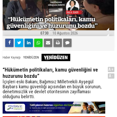
07:30
10 Ağustos 2026
YENİDÜZEN
Haber Kaynağı
“Hükümetin politikaları, kamu güvenliğini ve
A+
huzurunu bozdu”
A-
İçişleri eski Bakanı, Bağımsız Milletvekili Ayşegül
Baybars kamu güvenliği açısından en büyük sorunun,
denetimsizlik ve devlet otoritesinin zayıflaması
olduğunu belirtti.