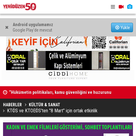
Android uygulamamız
Yükle
Google Play'de mevcut
“Hükümetin politikaları, kamu güvenliğini ve huzurunu
“Güvenlik 
bozdu”
duymuyor,
HABERLER
KÜLTÜR & SANAT
KTÖS ve KTOEÖS'ten "8 Mart" için ortak etkinlik