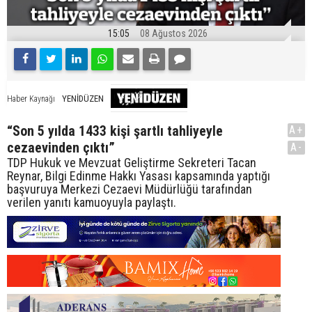
15:05
08 Ağustos 2026
YENİDÜZEN
Haber Kaynağı
“Son 5 yılda 1433 kişi şartlı tahliyeyle
A+
cezaevinden çıktı”
A-
TDP Hukuk ve Mevzuat Geliştirme Sekreteri Tacan
Reynar, Bilgi Edinme Hakkı Yasası kapsamında yaptığı
başvuruya Merkezi Cezaevi Müdürlüğü tarafından
verilen yanıtı kamuoyuyla paylaştı.