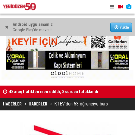
Android uygulamamız
Yükle
Google Play'de mevcut
48 araç trafikten men edildi, 3 sürücü tutuklandı
"Taçoy, CTP
Kaldırıma düşen scooter sürücüsü yaralandı
KTEV’den 53 öğrenciye burs
HABERLER
HABERLER