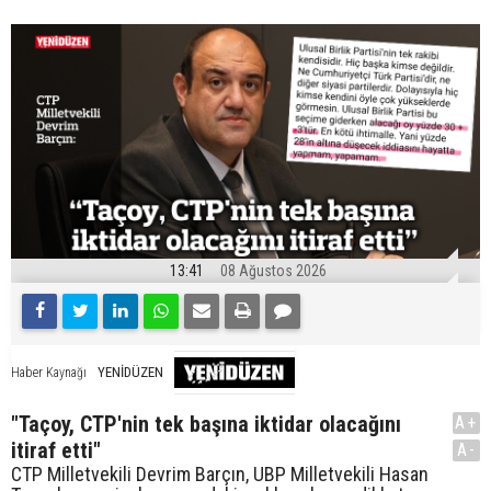
13:41
08 Ağustos 2026
YENİDÜZEN
Haber Kaynağı
"Taçoy, CTP'nin tek başına iktidar olacağını
A+
itiraf etti"
A-
CTP Milletvekili Devrim Barçın, UBP Milletvekili Hasan