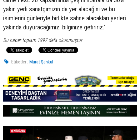
Girne Fest. 26 kapsamında çeşitli noktalarda 30’a
yakın yerli sanatçımızın da yer alacağını ve bu
isimlerini günleriyle birlikte sahne alacakları yerleri
yakında duyuracağımızı bilginize getiririz."
Bu haber toplam 1997 defa okunmuştur
Etiketler :
Murat Şenkul