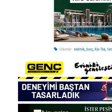
,
,
,
Etiketler :
elektrik
borç
Kıb-Tek
fat