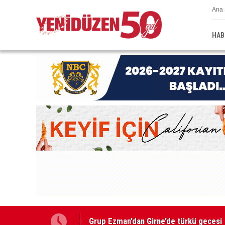
Ana 
HAB
Grup Ezman’dan Girne’de türkü gecesi