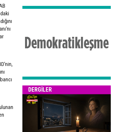
 AB
ndaki
dığını
anı’nı
ar
D’nin,
ını
abancı
DERGILER
bulunan
en