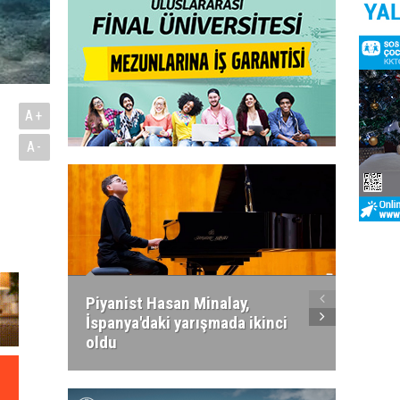
A+
A-
Piyanist Hasan Minalay,
Kıbrıs’
İspanya'daki yarışmada ikinci
Paradi
oldu
atacak