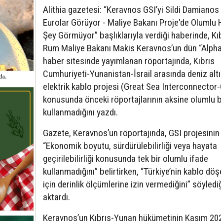
Alithia gazetesi: “Keravnos GSI’yi Sildi Damianos
Eurolar Görüyor - Maliye Bakanı Proje'de Olumlu 
Şey Görmüyor” başlıklarıyla verdiği haberinde, Kıb
Rum Maliye Bakanı Makis Keravnos’un dün “Alph
haber sitesinde yayımlanan röportajında, Kıbrıs
Cumhuriyeti-Yunanistan-İsrail arasında deniz altı
elektrik kablo projesi (Great Sea Interconnector
konusunda önceki röportajlarının aksine olumlu b
kullanmadığını yazdı.
Gazete, Keravnos’un röportajında, GSI projesinin
“Ekonomik boyutu, sürdürülebilirliği veya hayata
geçirilebilirliği konusunda tek bir olumlu ifade
kullanmadığını” belirtirken, “Türkiye’nin kablo d
için derinlik ölçümlerine izin vermediğini” söyledi
aktardı.
Keravnos’un Kıbrıs-Yunan hükümetinin Kasım 202