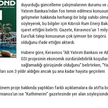
duyurduğu güncelleme çalışmalarının durumu ve
Yatırım Bankası’ndan fon temin edilmesi konusu
gelişmeler hakkında herhangi bir bilgi sahibi olma
söyleyerek, bu bilgiler için Kıbrıslı Rum Enerji Bak
işaret ettiğini belirtti. Gazete, Keravnos'un 1 mily
Euro’luk talep konusunun çok iyimser bir öngörü
olduğunu ifade ettiğini aktardı.
Habere göre, Keravnos “AB Yatırım Bankası ve AB
GSI projesinin ekonomik sürdürülebilirlik koşullar
sağlamadığı görüşünde olduğunu” belirtirken, “Y
ları son 3 yıldır aldığını ancak şu ana kadar hayata geçirileni
dönem proje hakkında yaptıkları farklı açıklamalara da atıfta 
amianos’un ise “Kathimerini” gazetesinde yer alan söyleşisind