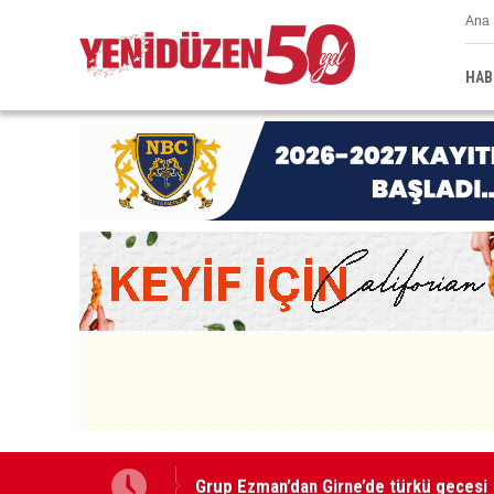
Ana 
HAB
Grup Ezman’dan Girne’de türkü gecesi