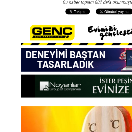
Bu haber toplam 802 defa okunmuşt