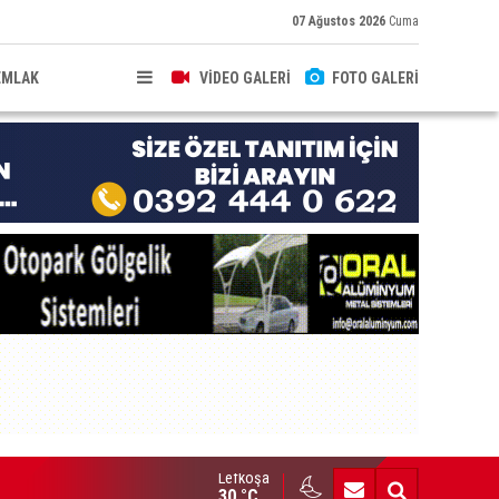
07 Ağustos 2026
Cuma
EMLAK
VİDEO GALERİ
FOTO GALERİ
Lefkoşa
brıs’ın güneyinde yıllık enflasyon temmuzda yüzde 2,9 oldu
30 °C