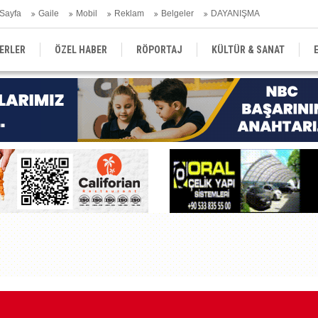
Sayfa
Gaile
Mobil
Reklam
Belgeler
DAYANIŞMA
ERLER
ÖZEL HABER
RÖPORTAJ
KÜLTÜR & SANAT
EĞİTİM
YEREL YÖNETİM
DERGİLER
SEKTÖR
Kı