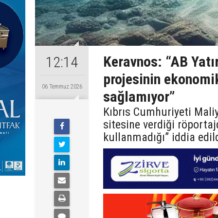
Keravnos: “AB Yatı
12:14
projesinin ekonomik
06 Temmuz 2026
sağlamıyor”
Kıbrıs Cumhuriyeti Mal
sitesine verdiği röportaj
kullanmadığı” iddia edil