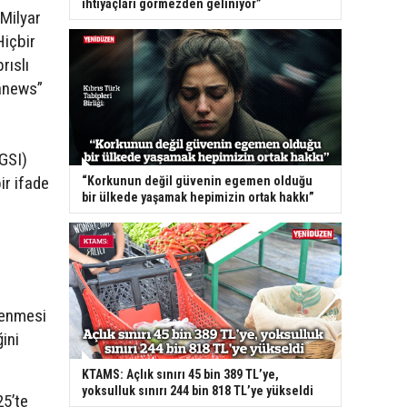
ihtiyaçları görmezden geliniyor”
 Milyar
Hiçbir
rıslı
anews”
-GSI)
ir ifade
“Korkunun değil güvenin egemen olduğu
bir ülkede yaşamak hepimizin ortak hakkı”
öşenmesi
ğini
KTAMS: Açlık sınırı 45 bin 389 TL’ye,
yoksulluk sınırı 244 bin 818 TL’ye yükseldi
5’te