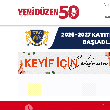
Ana 
HAB
Bazı yollar pazar günü trafiğe kapatıla