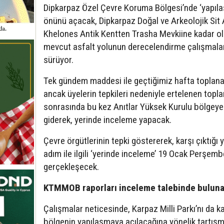
Dipkarpaz Özel Çevre Koruma Bölgesi’nde ‘yapıl
önünü açacak, Dipkarpaz Doğal ve Arkeolojik Sit 
Khelones Antik Kentten Trasha Mevkiine kadar o
mevcut asfalt yolunun derecelendirme çalışmala
sürüyor.
Tek gündem maddesi ile geçtiğimiz hafta toplan
ancak üyelerin tepkileri nedeniyle ertelenen topla
sonrasında bu kez Anıtlar Yüksek Kurulu bölgeye
giderek, yerinde inceleme yapacak.
Çevre örgütlerinin tepki göstererek, karşı çıktığı 
adım ile ilgili ‘yerinde inceleme’ 19 Ocak Perşem
gerçekleşecek.
KTMMOB raporları inceleme talebinde bulun
Çalışmalar neticesinde, Karpaz Milli Parkı’nı da 
bölgenin yapılaşmaya açılacağına yönelik tartışm