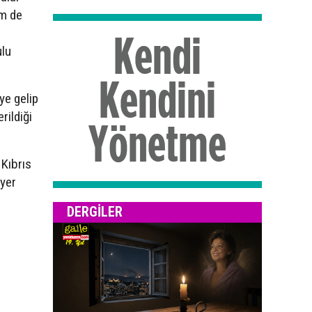
em de
ulu
eye gelip
rildiği
 Kıbrıs
 yer
DERGILER