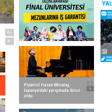
A+
A-
Piyanist Hasan Minalay,
Kıbrıs’
İspanya'daki yarışmada ikinci
Paradi
oldu
atacak