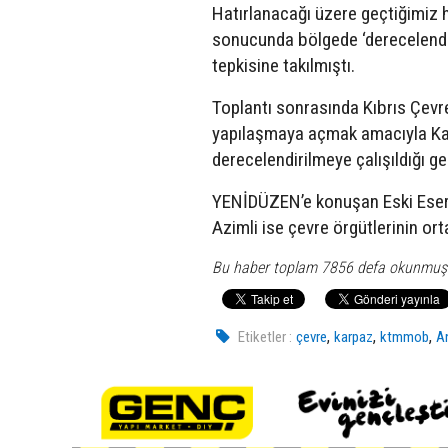
Hatırlanacağı üzere geçtiğimiz h
sonucunda bölgede ‘derecelendir
tepkisine takılmıştı.
Toplantı sonrasında Kıbrıs Çevr
yapılaşmaya açmak amacıyla Kar
derecelendirilmeye çalışıldığı g
YENİDÜZEN’e konuşan Eski Eserl
Azimli ise çevre örgütlerinin or
Bu haber toplam 7856 defa okunmuş
,
,
,
Etiketler :
çevre
karpaz
ktmmob
An