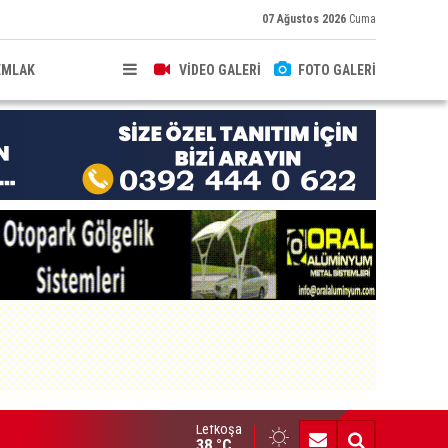
07 Ağustos 2026
Cuma
EMLAK
VİDEO GALERİ
FOTO GALERİ
Lefkoşa
naf Kefalet Kooperatifi’nden fizyoterapistlere yatırım destek kr
38 °C