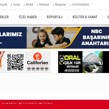
Sayfa
Gaile
Mobil
Reklam
Belgeler
DAYANIŞMA
ERLER
ÖZEL HABER
RÖPORTAJ
KÜLTÜR & SANAT
EĞİTİM
YEREL YÖNETİM
DERGİLER
SEKTÖR
cak
Es