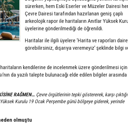
sürerken, hem Eski Eserler ve Müzeler Dairesi h
Çevre Dairesi tarafından hazırlanan geniş çaplı
arkeolojik rapor ile haritaların Anıtlar Yüksek Kur
üyelerine gönderilmediği de öğrenildi.
Haritalar ile ilgili üyelere ‘Harita ve raporları dair
görebilirsiniz, dışarıya veremeyiz’ şeklinde bilgi ve
aritaların kendilerine de incelenmek üzere gönderilmesi için
nın da yazılı talepte bulunacağı elde edilen bilgiler arasında
KİSİNE RAĞMEN…
Çevre örgütlerinin tepki göstererek, karşı çıktığı
lar Yüksek Kurulu 19 Ocak Perşembe günü bölgeye giderek, yerinde
 neden olmuştu