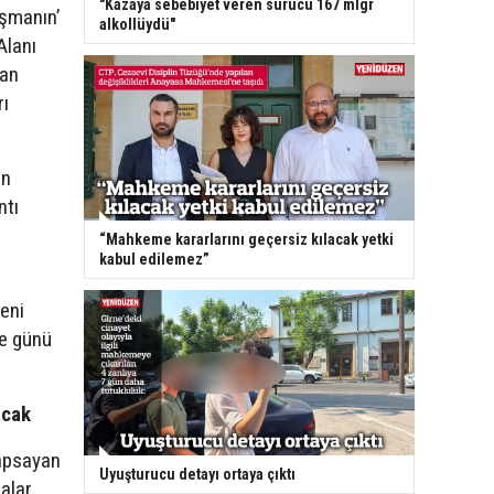
"Kazaya sebebiyet veren sürücü 167 mlgr
aşmanın’
alkollüydü"
Alanı
lan
rı
an
ntı
“Mahkeme kararlarını geçersiz kılacak yetki
kabul edilemez”
yeni
be günü
acak
kapsayan
Uyuşturucu detayı ortaya çıktı
alar