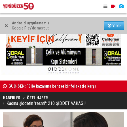
Android uygulamamız
Yükle
Google Play'de mevcut
GÜÇ-SEN: “Silo kazasına benzer bir felaketle karşı
MAHKEME 
karşıya kalınmaması adına harekete geçtik
HABERLER
ÖZEL HABER
Kadına şiddetin 'resmi': 210 ŞİDDET VAKASI!