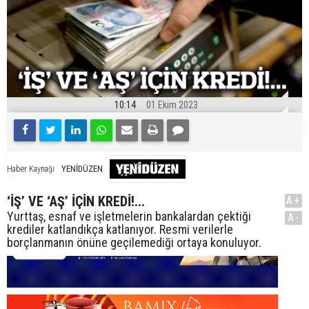
10:14
01 Ekim 2023
YENİDÜZEN
Haber Kaynağı
‘İŞ’ VE ‘AŞ’ İÇİN KREDİ!...
A+
Yurttaş, esnaf ve işletmelerin bankalardan çektiği
A-
krediler katlandıkça katlanıyor. Resmi verilerle
borçlanmanın önüne geçilemediği ortaya konuluyor.