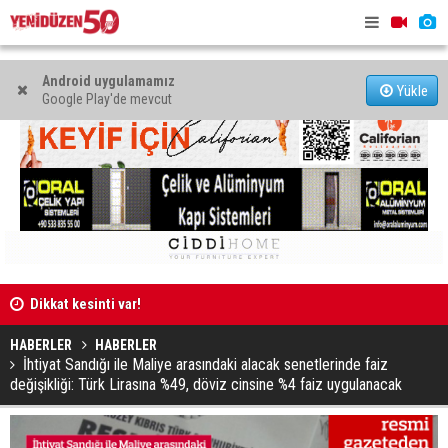
Android uygulamamız
Yükle
Google Play'de mevcut
tlar
Dikkat kesinti var!
Girne'de c
hayattan ko
HABERLER
HABERLER
İhtiyat Sandığı ile Maliye arasındaki alacak senetlerinde faiz
değişikliği: Türk Lirasına %49, döviz cinsine %4 faiz uygulanacak