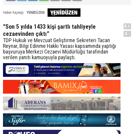
YENİDÜZEN
Haber Kaynağı
“Son 5 yılda 1433 kişi şartlı tahliyeyle
A+
cezaevinden çıktı”
A-
TDP Hukuk ve Mevzuat Geliştirme Sekreteri Tacan
Reynar, Bilgi Edinme Hakkı Yasası kapsamında yaptığı
başvuruya Merkezi Cezaevi Müdürlüğü tarafından
verilen yanıtı kamuoyuyla paylaştı.