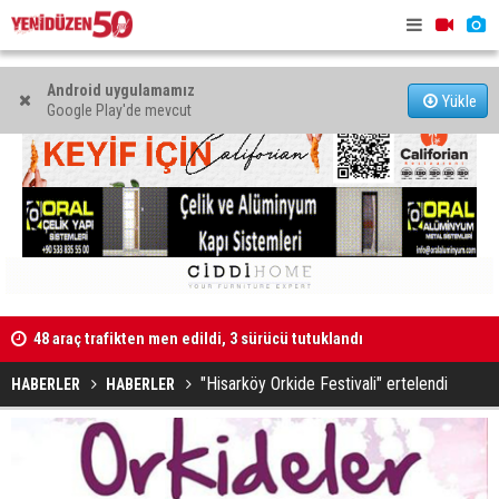
Android uygulamamız
Yükle
Google Play'de mevcut
48 araç trafikten men edildi, 3 sürücü tutuklandı
"Taçoy, CTP
Kaldırıma düşen scooter sürücüsü yaralandı
"Hisarköy Orkide Festivali" ertelendi
HABERLER
HABERLER