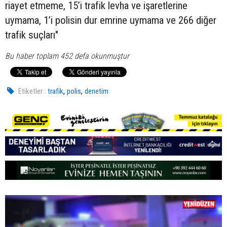
riayet etmeme, 15’i trafik levha ve işaretlerine
uymama, 1’i polisin dur emrine uymama ve 266 diğer
trafik suçları"
Bu haber toplam 452 defa okunmuştur
,
,
Etiketler :
trafik
polis
denetim