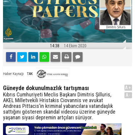
14:38
14 Ekim 2020
TAK
Haber Kaynağı
Güneyde dokunulmazlık tartışması
A+
Kıbrıs Cumhuriyeti Meclis Başkanı Dimitris Şilluris,
A-
AKEL Milletvekili Hristakis Ciovannis ve avukat
Andreas Pittacis’in kriminal yabancılara vatandaşlık
sattığını gösteren skandal videosu üzerine güneyde
yaşanan siyasi depremin artçıları sürüyor.