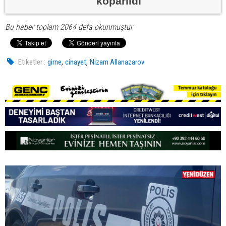
koparıldı
Bu haber toplam 2064 defa okunmuştur
,
,
Etiketler :
girne
cinayet
Nizam Allanazarov