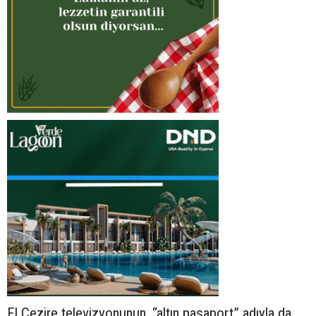
El Cezire televizyonunun, “altın pasaport” adıyla da