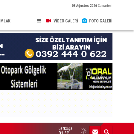
08 Ağustos 2026
Cumartesi
EMLAK
VİDEO GALERİ
FOTO GALERİ
Lefkoşa
lence mekanında kanunsuz silahla yakalandı
31 °C