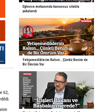
Eğlence mekanında kanunsuz silahla
yakalandı
Yetişemediklerim Kalsın… Çünkü Benim de
Bir Ömrüm Var
de 62,
dildi.
minin