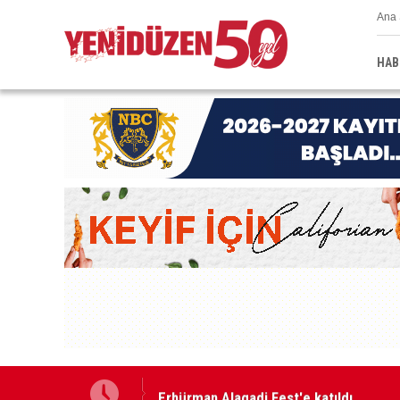
Ana 
HAB
Erhürman Alagadi Fest'e katıldı