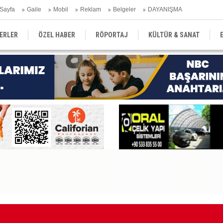
Sayfa
Gaile
Mobil
Reklam
Belgeler
DAYANIŞMA
ERLER
ÖZEL HABER
RÖPORTAJ
KÜLTÜR & SANAT
EĞİTİM
YEREL YÖNETİM
DERGİLER
SEKTÖR
Eğ