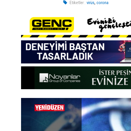
,
Etiketler :
virüs
corona