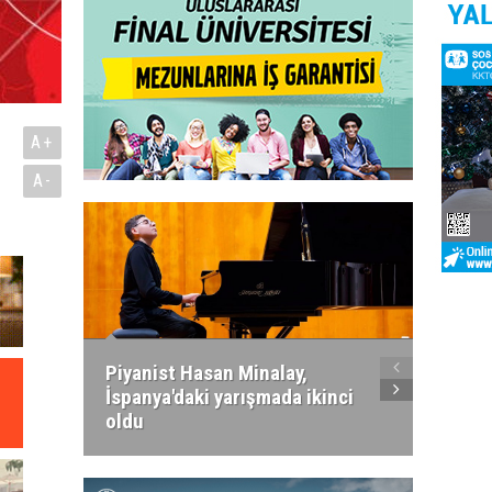
A+
A-
Piyanist Hasan Minalay,
Kıbrıs’
İspanya'daki yarışmada ikinci
Paradi
oldu
atacak