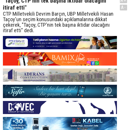
"Taçoy, CTP'nin tek başına iktidar olacağını
A+
itiraf etti"
A-
CTP Milletvekili Devrim Barçın, UBP Milletvekili Hasan
Taçoy'un seçim konusundaki açıklamalarına dikkat
çekerek, "Taçoy, CTP'nin tek başına iktidar olacağını
itiraf etti" dedi.