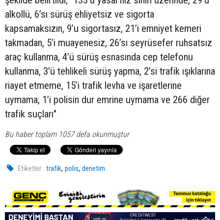
şekilde belirtildi; "133’ü yasal hız sınırı üzerinde, 29’u
alkollü, 6’sı sürüş ehliyetsiz ve sigorta
kapsamaksızın, 9’u sigortasız, 21’i emniyet kemeri
takmadan, 5’i muayenesiz, 26’sı seyrüsefer ruhsatsız
araç kullanma, 4’ü sürüş esnasında cep telefonu
kullanma, 3’ü tehlikeli sürüş yapma, 2’si trafik ışıklarına
riayet etmeme, 15’i trafik levha ve işaretlerine
uymama, 1’i polisin dur emrine uymama ve 266 diğer
trafik suçları"
Bu haber toplam 1057 defa okunmuştur
,
,
Etiketler :
trafik
polis
denetim