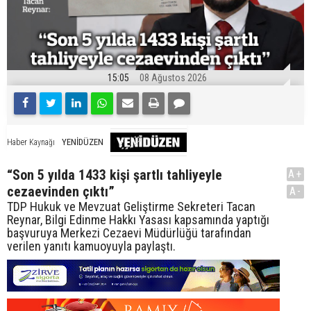
15:05
08 Ağustos 2026
YENİDÜZEN
Haber Kaynağı
“Son 5 yılda 1433 kişi şartlı tahliyeyle
A+
cezaevinden çıktı”
A-
TDP Hukuk ve Mevzuat Geliştirme Sekreteri Tacan
Reynar, Bilgi Edinme Hakkı Yasası kapsamında yaptığı
başvuruya Merkezi Cezaevi Müdürlüğü tarafından
verilen yanıtı kamuoyuyla paylaştı.