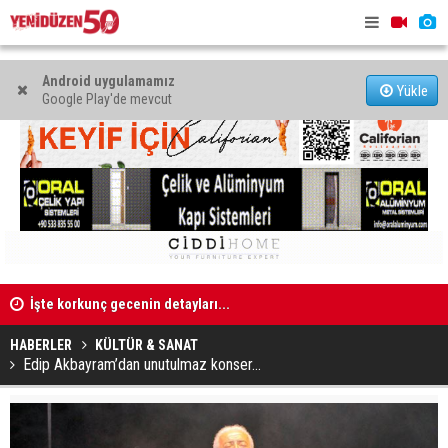
Android uygulamamız
Yükle
Google Play'de mevcut
İşte korkunç gecenin detayları...
Girne'deki 
Güneydeki Merkezi Cezaevi'nde güvenlik sorunları
HABERLER
KÜLTÜR & SANAT
Edip Akbayram’dan unutulmaz konser...
yaşanıyor