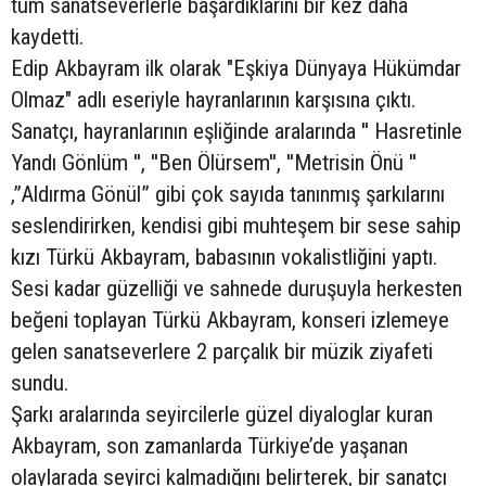
tüm sanatseverlerle başardıklarını bir kez daha
kaydetti.
Edip Akbayram ilk olarak "Eşkiya Dünyaya Hükümdar
Olmaz" adlı eseriyle hayranlarının karşısına çıktı.
Sanatçı, hayranlarının eşliğinde aralarında '' Hasretinle
Yandı Gönlüm '', ''Ben Ölürsem'', ''Metrisin Önü ''
,”Aldırma Gönül” gibi çok sayıda tanınmış şarkılarını
seslendirirken, kendisi gibi muhteşem bir sese sahip
kızı Türkü Akbayram, babasının vokalistliğini yaptı.
Sesi kadar güzelliği ve sahnede duruşuyla herkesten
beğeni toplayan Türkü Akbayram, konseri izlemeye
gelen sanatseverlere 2 parçalık bir müzik ziyafeti
sundu.
Şarkı aralarında seyircilerle güzel diyaloglar kuran
Akbayram, son zamanlarda Türkiye’de yaşanan
olaylarada seyirci kalmadığını belirterek, bir sanatçı