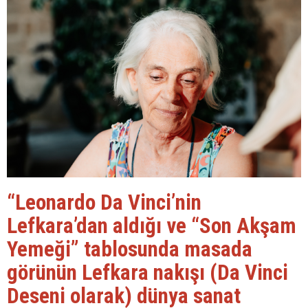
“Leonardo Da Vinci’nin
Lefkara’dan aldığı ve “Son Akşam
Yemeği” tablosunda masada
görünün Lefkara nakışı (Da Vinci
Deseni olarak) dünya sanat