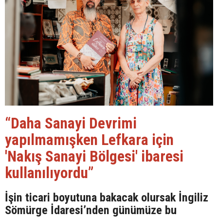
“Daha Sanayi Devrimi
yapılmamışken Lefkara için
'Nakış Sanayi Bölgesi' ibaresi
kullanılıyordu”
İşin ticari boyutuna bakacak olursak İngiliz
Sömürge İdaresi’nden günümüze bu