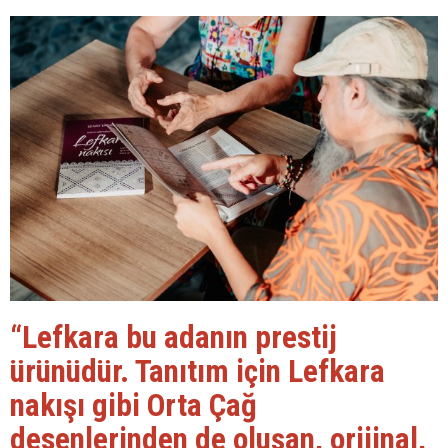
“Lefkara bu adanın prestij
ürünüdür. Tanıtım için Lefkara
nakışı gibi Orta Çağ
desenlerinden de oluşan, orijinal,