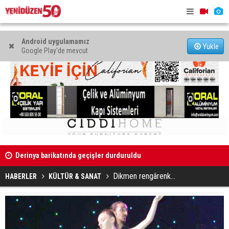
Android uygulamamız
Yükle
Google Play'de mevcut
Derinya barikatında geçişler durduruldu
“Lefkara Na
değer olam
Dikmen rengârenk…
HABERLER
KÜLTÜR & SANAT