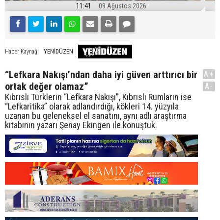
11:41
09 Ağustos 2026
YENİDÜZEN
Haber Kaynağı
“Lefkara Nakışı’ndan daha iyi güven arttırıcı bir
A+
ortak değer olamaz”
A-
Kıbrıslı Türklerin “Lefkara Nakışı”, Kıbrıslı Rumların ise
“Lefkaritika” olarak adlandırdığı, kökleri 14. yüzyıla
uzanan bu geleneksel el sanatını, aynı adlı araştırma
kitabının yazarı Şenay Ekingen ile konuştuk.