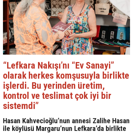
“Lefkara Nakışı’nı “Ev Sanayi”
olarak herkes komşusuyla birlikte
işlerdi. Bu yerinden üretim,
kontrol ve teslimat çok iyi bir
sistemdi”
Hasan Kahvecioğlu’nun annesi Zalihe Hasan
ile köylüsü Margaru’nun Lefkara’da birlikte