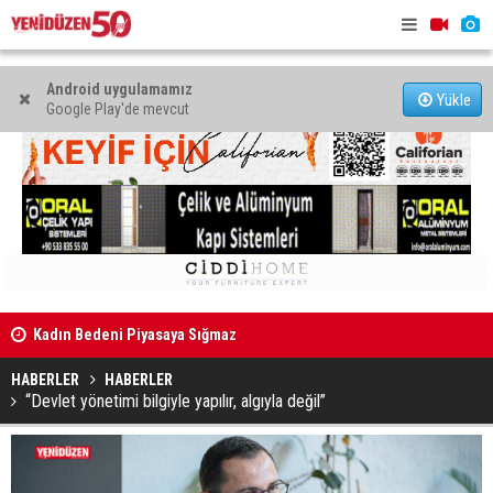
Android uygulamamız
Yükle
Google Play'de mevcut
"Kıbrıs’ta asıl mesele yeniden değil, farklı bir şekilde
Erdinç Günd
müzakere etmek"
HABERLER
HABERLER
“Devlet yönetimi bilgiyle yapılır, algıyla değil”