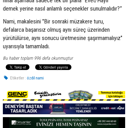
nihai aşamada sadece tek bir plana "Evet/Hayır"
demek yerine nasıl anlamlı seçenekler sunulmalıdır?”
Nami, makalesini "Bir sonraki müzakere turu,
defalarca başarısız olmuş aynı süreç üzerinden
yürütülürse, aynı sonucu üretmesine şaşırmamalıyız"
uyarısıyla tamamladı.
Bu haber toplam 996 defa okunmuştur
Etiketler :
özdil nami