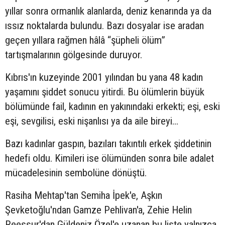
yıllar sonra ormanlık alanlarda, deniz kenarında ya da
ıssız noktalarda bulundu. Bazı dosyalar ise aradan
geçen yıllara rağmen hâlâ “şüpheli ölüm”
tartışmalarının gölgesinde duruyor.
Kıbrıs'ın kuzeyinde 2001 yılından bu yana 48 kadın
yaşamını şiddet sonucu yitirdi. Bu ölümlerin büyük
bölümünde fail, kadının en yakınındaki erkekti; eşi, eski
eşi, sevgilisi, eski nişanlısı ya da aile bireyi...
Bazı kadınlar gaspın, bazıları takıntılı erkek şiddetinin
hedefi oldu. Kimileri ise ölümünden sonra bile adalet
mücadelesinin sembolüne dönüştü.
Rasiha Mehtap'tan Semiha İpek'e, Aşkın
Şevketoğlu'ndan Gamze Pehlivan'a, Zehie Helin
Reessur'dan Güldeniz Özel'e uzanan bu liste yalnızca