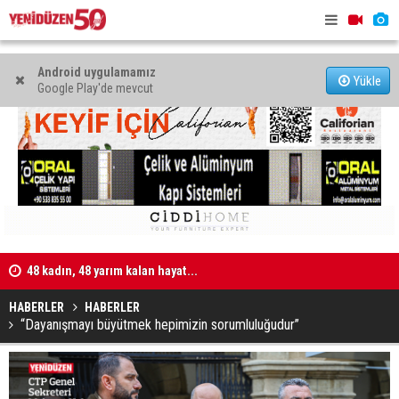
Android uygulamamız
Yükle
Google Play'de mevcut
işi
48 kadın, 48 yarım kalan hayat...
Kıbrıs’ta c
atacak
HABERLER
HABERLER
“Dayanışmayı büyütmek hepimizin sorumluluğudur”