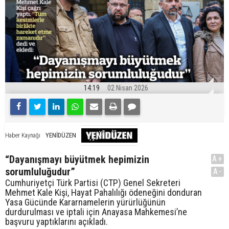
14:19
02 Nisan 2026
YENİDÜZEN
Haber Kaynağı
“Dayanışmayı büyütmek hepimizin
A+
sorumluluğudur”
A-
Cumhuriyetçi Türk Partisi (CTP) Genel Sekreteri
Mehmet Kale Kişi, Hayat Pahalılığı ödeneğini donduran
Yasa Gücünde Kararnamelerin yürürlüğünün
durdurulması ve iptali için Anayasa Mahkemesi’ne
başvuru yaptıklarını açıkladı.