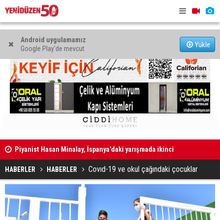
Android uygulamamız
Yükle
Google Play'de mevcut
Piyanist Hasan Minalay, İspanya'daki yarışmada ikinci
oldu
"Türkiye'y
Meta'ya çocuk güvenliği davasında yarım milyar dolar
biletini yak
Covıd-19 ve okul çağındaki çocuklar
HABERLER
HABERLER
ceza