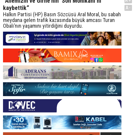
“Ailemizin ve Girne’nin ‘Son Mohikanı’nı
A+
kaybettik”
A-
Halkın Partisi (HP) Basın Sözcüsü Aral Moral, bu sabah
meydana gelen trafik kazasında büyük amcası Turan
Obalı’nın yaşamını yitirdiğini duyurdu.