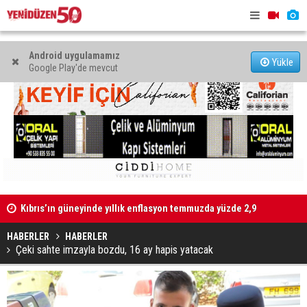
Android uygulamamız
Yükle
Google Play'de mevcut
e 2,9
Mahkeme binalarına zarar verenler hakkında yasal işlem
Hava sıcak
başlatıldı
HABERLER
HABERLER
Çeki sahte imzayla bozdu, 16 ay hapis yatacak