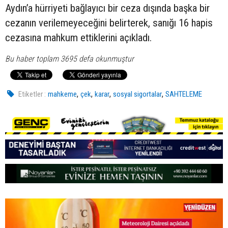
Aydın’a hürriyeti bağlayıcı bir ceza dışında başka bir
cezanın verilemeyeceğini belirterek, sanığı 16 hapis
cezasına mahkum ettiklerini açıkladı.
Bu haber toplam 3695 defa okunmuştur
,
,
,
,
Etiketler :
mahkeme
çek
karar
sosyal sigortalar
SAHTELEME