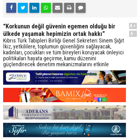
“Korkunun değil güvenin egemen olduğu bir
A+
ülkede yaşamak hepimizin ortak hakkı”
A-
Kıbrıs Türk Tabipleri Birliği Genel Sekreteri Sinem Şığıt
İkiz, yetkililere, toplumun güvenliğini sağlayacak,
kadınları, çocukları ve tüm bireyleri koruyacak önleyici
politikaları hayata geçirme, kamu düzenini
güçlendirecek denetim mekanizmalarını etkinle