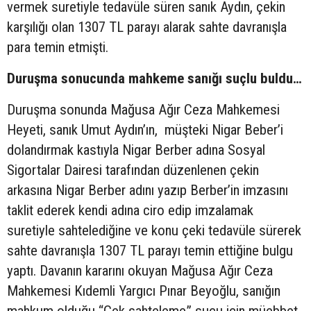
vermek suretiyle tedavüle süren sanık Aydın, çekin
karşılığı olan 1307 TL parayı alarak sahte davranışla
para temin etmişti.
Duruşma sonucunda mahkeme sanığı suçlu buldu…
Duruşma sonunda Mağusa Ağır Ceza Mahkemesi
Heyeti, sanık Umut Aydın’ın, müşteki Nigar Beber’i
dolandırmak kastıyla Nigar Berber adına Sosyal
Sigortalar Dairesi tarafından düzenlenen çekin
arkasına Nigar Berber adını yazıp Berber’in imzasını
taklit ederek kendi adına ciro edip imzalamak
suretiyle sahtelediğine ve konu çeki tedavüle sürerek
sahte davranışla 1307 TL parayı temin ettiğine bulgu
yaptı. Davanın kararını okuyan Mağusa Ağır Ceza
Mahkemesi Kıdemli Yargıcı Pınar Beyoğlu, sanığın
mahkum olduğu “Çek sahteleme” suçu için müebbet,