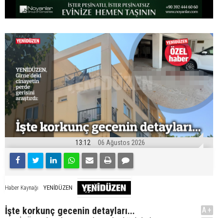
13:12
06 Ağustos 2026
YENİDÜZEN
Haber Kaynağı
İşte korkunç gecenin detayları...
A+