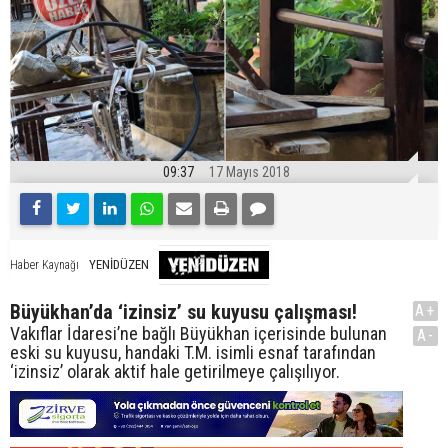
09:37
17 Mayıs 2018
YENİDÜZEN
Haber Kaynağı
Büyükhan’da ‘izinsiz’ su kuyusu çalışması!
A+
Vakıflar İdaresi’ne bağlı Büyükhan içerisinde bulunan
A-
eski su kuyusu, handaki T.M. isimli esnaf tarafından
‘izinsiz’ olarak aktif hale getirilmeye çalışılıyor.