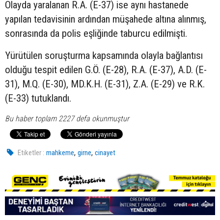
Olayda yaralanan R.A. (E-37) ise aynı hastanede
yapılan tedavisinin ardından müşahede altına alınmış,
sonrasında da polis eşliğinde taburcu edilmişti.
Yürütülen soruşturma kapsamında olayla bağlantısı
olduğu tespit edilen G.Ö. (E-28), R.A. (E-37), A.D. (E-
31), M.Q. (E-30), MD.K.H. (E-31), Z.A. (E-29) ve R.K.
(E-33) tutuklandı.
Bu haber toplam 2227 defa okunmuştur
,
,
Etiketler :
mahkeme
girne
cinayet