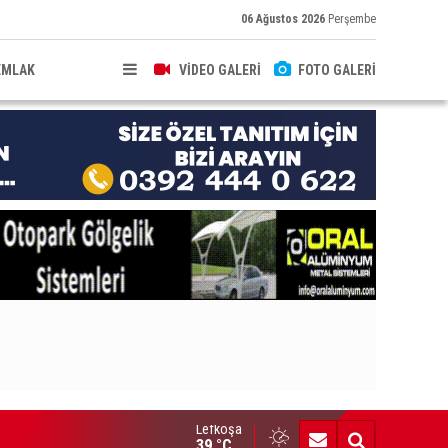
06 Ağustos 2026
Perşembe
EMLAK
VİDEO GALERİ
FOTO GALERİ
Lefkoşa
'üncü Devlet Fotoğraf Yarışması sergisi 19 Ağustos’ta açılacak
39 °C