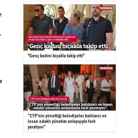
e
”
"Genç kadını bıçakla takip etti"
a
“CTP’nin yönettiği belediyeler katılımcı ve
insan odaklı yönetim anlayışıyla fark
yaratıyor”