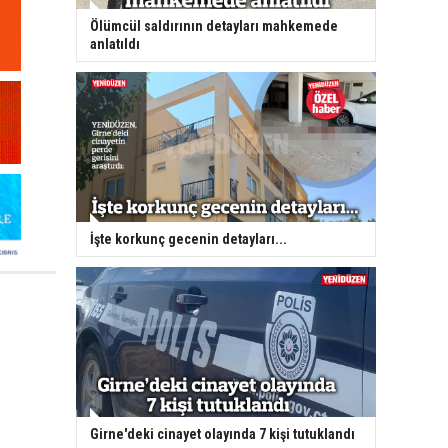
Ölümcül saldırının detayları mahkemede
anlatıldı
İşte korkunç gecenin detayları...
Girne'deki cinayet olayında 7 kişi tutuklandı