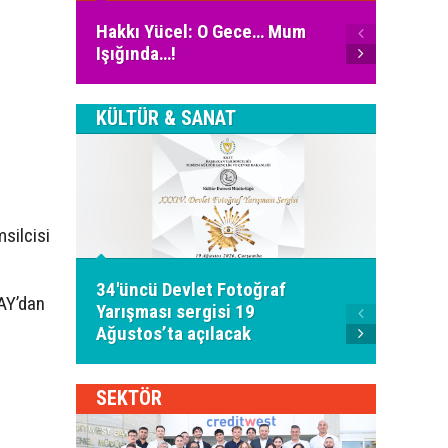
Ali Fu
Hakkı Yücel: O Gece… Mum
İnter
Işığında…!
Bugün
KÜLTÜR & SANAT
silcisi
"28 A
34'üncü Devlet Fotoğraf
Ozankö
AY’dan
Yarışması sergisi 19
Türkü 
Ağustos’ta açılacak
alacak
SEKTÖR