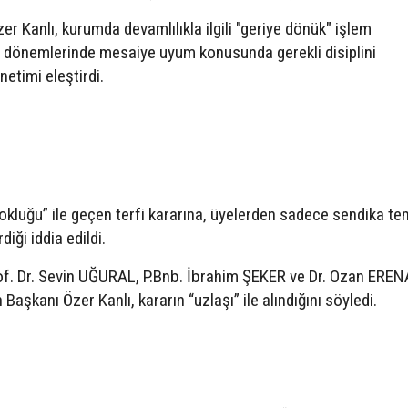
 Kanlı, kurumda devamlılıkla ilgili "geriye dönük" işlem
i dönemlerinde mesaiye uyum konusunda gerekli disiplini
netimi eleştirdi.
kluğu” ile geçen terfi kararına, üyelerden sadece sendika tem
iği iddia edildi.
. Dr. Sevin UĞURAL, P.Bnb. İbrahim ŞEKER ve Dr. Ozan EREN
şkanı Özer Kanlı, kararın “uzlaşı” ile alındığını söyledi.