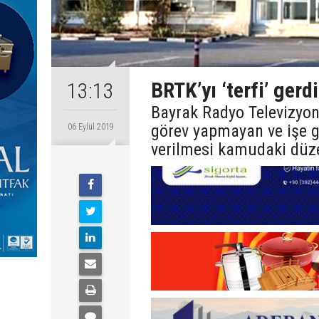
BRTK’yı ‘terfi’ gerdi
13:13
Bayrak Radyo Televizyon
görev yapmayan ve işe gi
06 Eylül 2019
verilmesi kamudaki düze