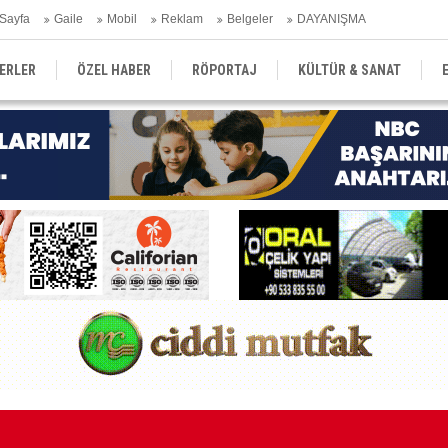
Sayfa
Gaile
Mobil
Reklam
Belgeler
DAYANIŞMA
ERLER
ÖZEL HABER
RÖPORTAJ
KÜLTÜR & SANAT
EĞİTİM
YEREL YÖNETİM
DERGİLER
SEKTÖR
pa’da temsilcilik açtı
34