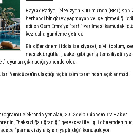
Bayrak Radyo Televizyon Kurumu’nda (BRT) son 7 
herhangi bir görev yapmayan ve işe gitmediği idd
edilen Cem Emre’ye “terfi” verilmesi kamudaki dü
kez daha gündeme getirdi.
Bir diğer önemli iddia ise siyaset, sivil toplum, se
meslek örgütleri, asker gibi geniş temsiliyetin yer
ret” oyunun çıkmadığı yönünde oldu.
ları Yenidüzen’in ulaştığı hiçbir isim tarafından açıklanmadı.
i programı ile ekranda yer alan, 2012’de bir dönem TV Haber
’nin, “haksızlığa uğradığı” gerekçesi ile ilgili dönemden bug
adece “parmak iziyle işlem yaptırdığı” konuşuluyor.