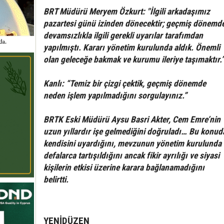
BRT Müdürü Meryem Özkurt: "İlgili arkadaşımız
pazartesi günü izinden dönecektir; geçmiş dönemd
devamsızlıkla ilgili gerekli uyarılar tarafımdan
yapılmıştı. Kararı yönetim kurulunda aldık. Önemli
olan geleceğe bakmak ve kurumu ileriye taşımaktır.
Kanlı: “Temiz bir çizgi çektik, geçmiş dönemde
neden işlem yapılmadığını sorgulayınız.”
BRTK Eski Müdürü Aysu Basri Akter, Cem Emre’nin
uzun yıllardır işe gelmediğini doğruladı… Bu konud
kendisini uyardığını, mevzunun yönetim kurulunda
defalarca tartışıldığını ancak fikir ayrılığı ve siyasi
kişilerin etkisi üzerine karara bağlanamadığını
belirtti.
YENİDÜZEN