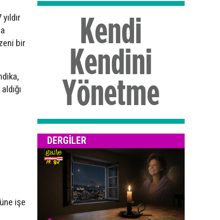
yıldır
ia
zeni bir
ndika,
 aldığı
DERGILER
üne işe