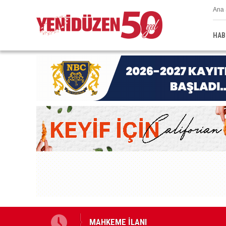
Ana 
HAB
Genç Hekimler Derneği, Türkiye ve Avru