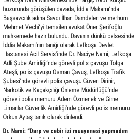
huzurunda görüşülen davada, İddia Makamı’nda
Başsavcılık adına Savcı İlhan Damdelen ve merhum
Mehmet Vechi’yi temsilen avukat Öner Şerifoğlu
mahkemede hazır bulundu. Davanın dünkü celsesinde
İddia Makamı’nın tanığı olarak Lefkoşa Devlet
Hastanesi Acil Servis’inde Dr. Naciye Nami, Lefkoşa
Adli Şube Amirliği’nde görevli polis çavuşu Tolga
Ateşli, polis çavuşu Osman Çavuş, Lefkoşa Trafik
Şubesi’nde görevli polis çavuşu Güven Dirinir,
Narkotik ve Kaçakçılığı Önleme Müdürlüğü’nde
görevli polis memuru Adem Özmenek ve Girne
Limanlar Güvenlik Amirliği’nde görevli polis memuru
Orkun Aytaş tanık olarak dinlendi.
Dr. Nami: “Darp ve cebir izi muayenesi yapmadım