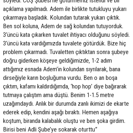
söyledi. CÖŞ Şubesi’ne götürmemiz istendi ve bir
açıklama yapılmadı. Adem ile birlikte tutukluyu yukarı
çıkarmaya başladık. Kolundan tutarak yukarı çıktık.
Ben sol koluna, Adem de sağ kolundan tutuyorduk.
3’üncü kata çıkarken tuvalet ihtiyacı olduğunu söyledi.
3’üncü kata vardığımızda tuvalete götürdük. Bize hiç
problem çıkarmadı. Tuvaletten çıktıktan sonra şubeye
doğru giderken köşeye geldiğimizde, 1-2 adım
attığımız esnada Adem’in kolundan sıyrılarak, bana
dirseğiyle karın boşluğuma vurdu. Ben o an boşa
çıktım, kafamı kaldırdığımda, ‘hop hop’ diye bağırarak
tutmaya çalıştım ama düştü. Benim 1-1.5 metre
uzağımdaydı. Anlık bir durumda zanlı ikimizi de ekarte
ederek edip, kendini aşağı bıraktı. Hemen aşağıya
koştum, biranda kalabalık oluştu ve ben şoka girdim.
Birisi beni Adli Şube’ye sokarak oturttu”