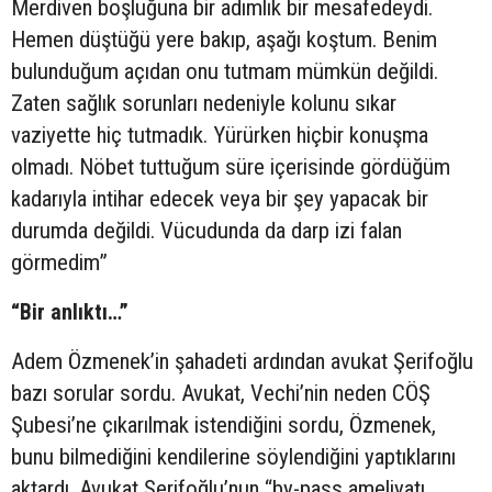
Merdiven boşluğuna bir adımlık bir mesafedeydi.
Hemen düştüğü yere bakıp, aşağı koştum. Benim
bulunduğum açıdan onu tutmam mümkün değildi.
Zaten sağlık sorunları nedeniyle kolunu sıkar
vaziyette hiç tutmadık. Yürürken hiçbir konuşma
olmadı. Nöbet tuttuğum süre içerisinde gördüğüm
kadarıyla intihar edecek veya bir şey yapacak bir
durumda değildi. Vücudunda da darp izi falan
görmedim”
“Bir anlıktı…”
Adem Özmenek’in şahadeti ardından avukat Şerifoğlu
bazı sorular sordu. Avukat, Vechi’nin neden CÖŞ
Şubesi’ne çıkarılmak istendiğini sordu, Özmenek,
bunu bilmediğini kendilerine söylendiğini yaptıklarını
aktardı. Avukat Şerifoğlu’nun “by-pass ameliyatı