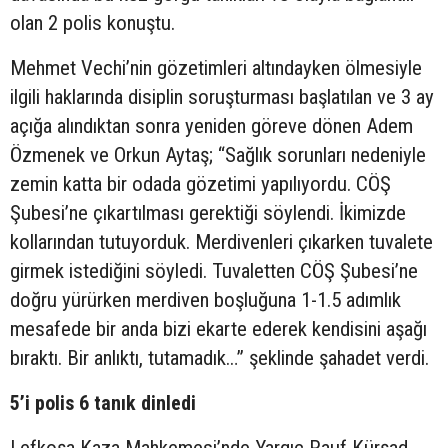
olan 2 polis konuştu.
Mehmet Vechi’nin gözetimleri altındayken ölmesiyle
ilgili haklarında disiplin soruşturması başlatılan ve 3 ay
açığa alındıktan sonra yeniden göreve dönen Adem
Özmenek ve Orkun Aytaş; “Sağlık sorunları nedeniyle
zemin katta bir odada gözetimi yapılıyordu. CÖŞ
Şubesi’ne çıkartılması gerektiği söylendi. İkimizde
kollarından tutuyorduk. Merdivenleri çıkarken tuvalete
girmek istediğini söyledi. Tuvaletten CÖŞ Şubesi’ne
doğru yürürken merdiven boşluğuna 1-1.5 adımlık
mesafede bir anda bizi ekarte ederek kendisini aşağı
bıraktı. Bir anlıktı, tutamadık…” şeklinde şahadet verdi.
5’i polis 6 tanık dinledi
Lefkoşa Kaza Mahkemesi’nde Yargıç Rauf Kürşad