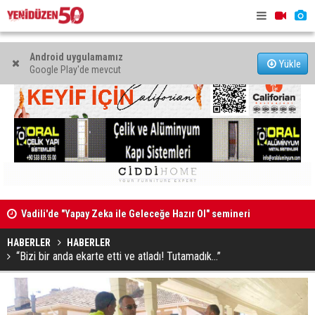
Android uygulamamız
Yükle
Google Play'de mevcut
Vadili'de "Yapay Zeka ile Geleceğe Hazır Ol" semineri
“Ekonomi v
düzenlendi
yönetilece
HABERLER
HABERLER
“Bizi bir anda ekarte etti ve atladı! Tutamadık…”