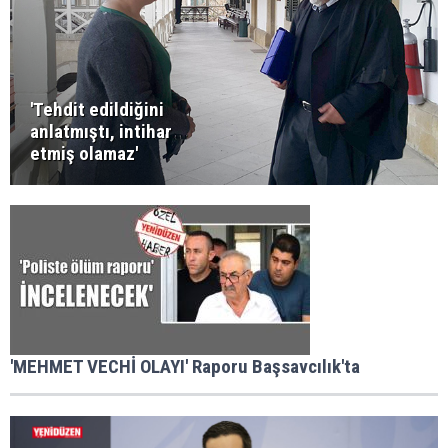
'Tehdit edildiğini
anlatmıştı, intihar
etmiş olamaz'
'MEHMET VECHİ OLAYI' Raporu Başsavcılık'ta