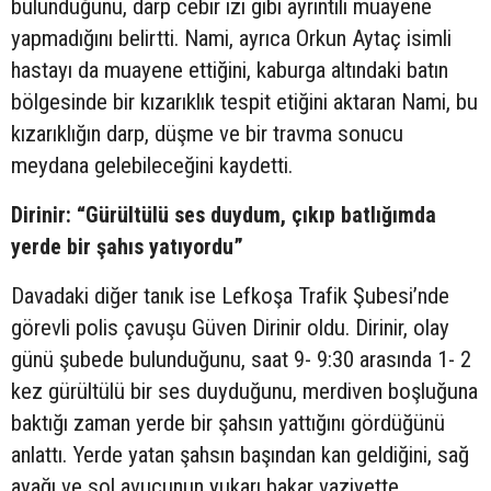
bulunduğunu, darp cebir izi gibi ayrıntılı muayene
yapmadığını belirtti. Nami, ayrıca Orkun Aytaç isimli
hastayı da muayene ettiğini, kaburga altındaki batın
bölgesinde bir kızarıklık tespit etiğini aktaran Nami, bu
kızarıklığın darp, düşme ve bir travma sonucu
meydana gelebileceğini kaydetti.
Dirinir: “Gürültülü ses duydum, çıkıp batlığımda
yerde bir şahıs yatıyordu”
Davadaki diğer tanık ise Lefkoşa Trafik Şubesi’nde
görevli polis çavuşu Güven Dirinir oldu. Dirinir, olay
günü şubede bulunduğunu, saat 9- 9:30 arasında 1- 2
kez gürültülü bir ses duyduğunu, merdiven boşluğuna
baktığı zaman yerde bir şahsın yattığını gördüğünü
anlattı. Yerde yatan şahsın başından kan geldiğini, sağ
ayağı ve sol avucunun yukarı bakar vaziyette