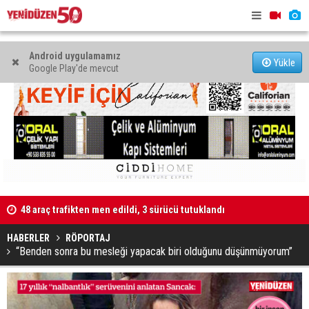
Android uygulamamız
Yükle
Google Play'de mevcut
48 araç trafikten men edildi, 3 sürücü tutuklandı
"Taçoy, CTP
Kaldırıma düşen scooter sürücüsü yaralandı
HABERLER
RÖPORTAJ
“Benden sonra bu mesleği yapacak biri olduğunu düşünmüyorum”