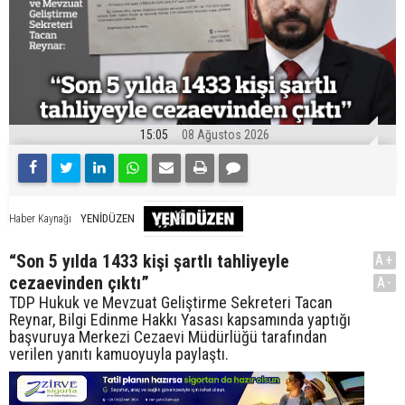
15:05
08 Ağustos 2026
YENİDÜZEN
Haber Kaynağı
“Son 5 yılda 1433 kişi şartlı tahliyeyle
A+
cezaevinden çıktı”
A-
TDP Hukuk ve Mevzuat Geliştirme Sekreteri Tacan
Reynar, Bilgi Edinme Hakkı Yasası kapsamında yaptığı
başvuruya Merkezi Cezaevi Müdürlüğü tarafından
verilen yanıtı kamuoyuyla paylaştı.